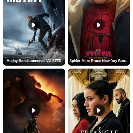
Mutiny Bande-annonce VO STFR
Spider-Man: Brand New Day Bande-annonce VO STFR