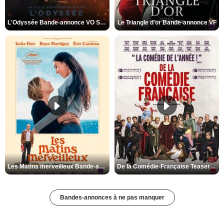
L'Odyssée Bande-annonce VO STFR
Le Triangle d'or Bande-annonce VF
Les Matins merveilleux Bande-annonce VF
De la Comédie-Française Teaser VF
Bandes-annonces à ne pas manquer