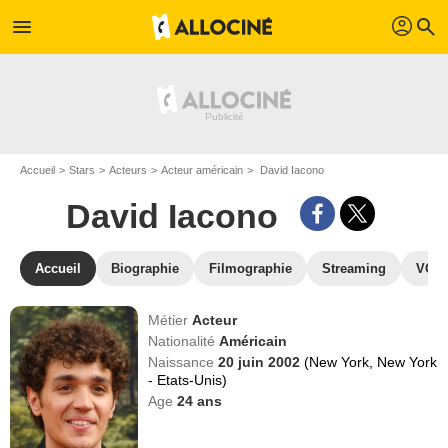
profil
menu
search
Accueil
Stars
Acteurs
Acteur américain
David Iacono
David Iacono
Accueil
Biographie
Filmographie
Streaming
VOD,
Métier
Acteur
Nationalité
Américain
Naissance
20 juin 2002
(New York, New York
- Etats-Unis)
Age
24
ans