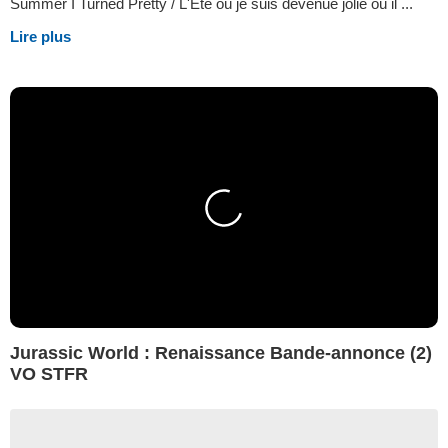
Summer I Turned Pretty / L'Été où je suis devenue jolie où il ...
Lire plus
Jurassic World : Renaissance Bande-annonce (2)
VO STFR