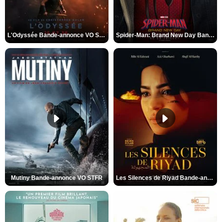
L'Odyssée Bande-annonce VO STFR
Spider-Man: Brand New Day Bande-annonce VO STFR
Mutiny Bande-annonce VO STFR
Les Silences de Riyad Bande-annonce VO STFR