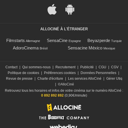
ALLOCINÉ À L'ÉTRANGER
Filmstarts
SensaCine
Beyazperde
Allemagne
Espagne
Turquie
AdoroCinema
Sensacine México
Brésil
Mexique
Contact
|
Qui sommes-nous
|
Recrutement
|
Publicité
|
CGU
|
CGV
|
Politique de cookies
|
Préférences cookies
|
Données Personnelles
|
Revue de presse
|
Charte d'écriture
|
Les services AlloCiné
|
Gérer Utiq
|
©AlloCiné
Retrouvez tous les horaires et infos de votre cinéma sur le numéro AlloCiné :
0 892 892 892
(0,90€/minute)