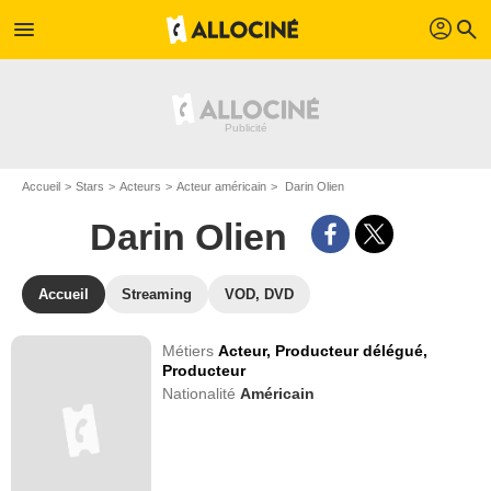
profil
menu
search
Accueil
Stars
Acteurs
Acteur américain
Darin Olien
Darin Olien
Accueil
Streaming
VOD, DVD
Métiers
Acteur,
Producteur délégué,
Producteur
Nationalité
Américain