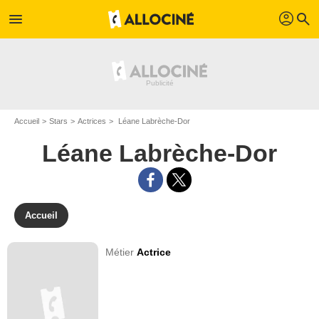
profil
menu
search
Accueil
Stars
Actrices
Léane Labrèche-Dor
Léane Labrèche-Dor
Accueil
Métier
Actrice