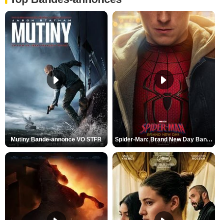
Mutiny Bande-annonce VO STFR
Spider-Man: Brand New Day Bande-annonce VO STFR