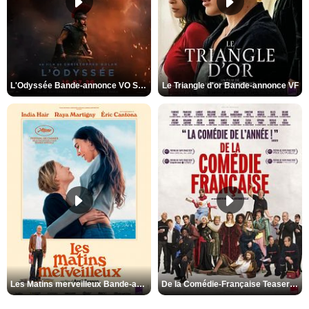
L'Odyssée Bande-annonce VO STFR
Le Triangle d'or Bande-annonce VF
Les Matins merveilleux Bande-annonce VF
De la Comédie-Française Teaser VF