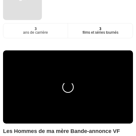
3
3
ans de carrière
films et séries tournés
Les Hommes de ma mère Bande-annonce VF