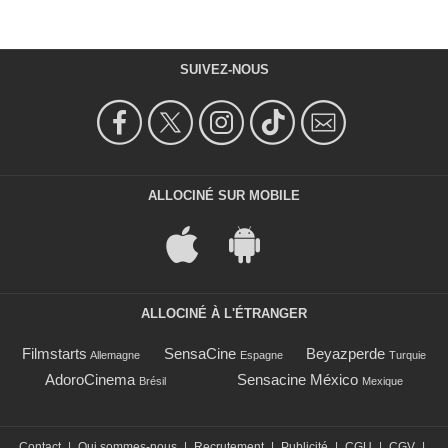
SUIVEZ-NOUS
ALLOCINÉ SUR MOBILE
ALLOCINÉ À L'ÉTRANGER
Filmstarts
SensaCine
Beyazperde
Allemagne
Espagne
Turquie
AdoroCinema
Sensacine México
Brésil
Mexique
Contact
|
Qui sommes-nous
|
Recrutement
|
Publicité
|
CGU
|
CGV
|