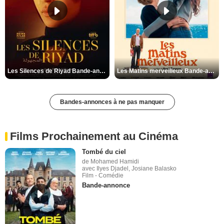
Les Silences de Riyad Bande-annonce VO STFR
Les Matins merveilleux Bande-annonce VF
Bandes-annonces à ne pas manquer
Films Prochainement au Cinéma
Tombé du ciel
de Mohamed Hamidi
avec Ilyes Djadel, Josiane Balasko
Film - Comédie
Bande-annonce