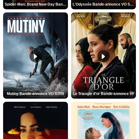
Spider-Man: Brand New Day Bande-annonce VO STFR
L'Odyssée Bande-annonce VO STFR
Mutiny Bande-annonce VO STFR
Le Triangle d'or Bande-annonce VF