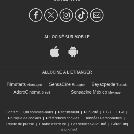
ALLOCINÉ SUR MOBILE
ALLOCINÉ À L'ÉTRANGER
Filmstarts
SensaCine
Beyazperde
Allemagne
Espagne
Turquie
AdoroCinema
Sensacine México
Brésil
Mexique
Contact
|
Qui sommes-nous
|
Recrutement
|
Publicité
|
CGU
|
CGV
|
Politique de cookies
|
Préférences cookies
|
Données Personnelles
|
Revue de presse
|
Charte d'écriture
|
Les services AlloCiné
|
Gérer Utiq
|
©AlloCiné