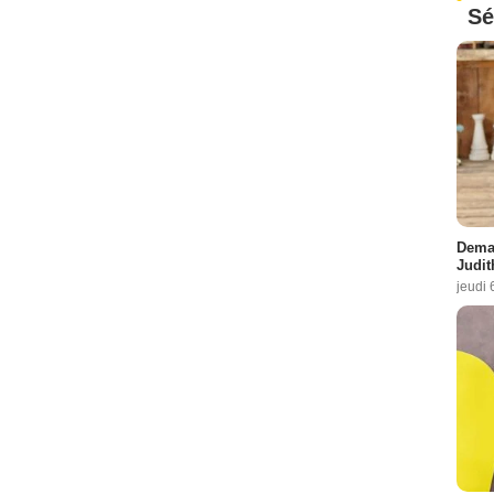
Sé
Demai
Judit
jeudi 