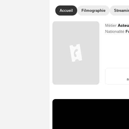
Accueil
Filmographie
Streami
Métier
Acteu
Nationalité
F
a