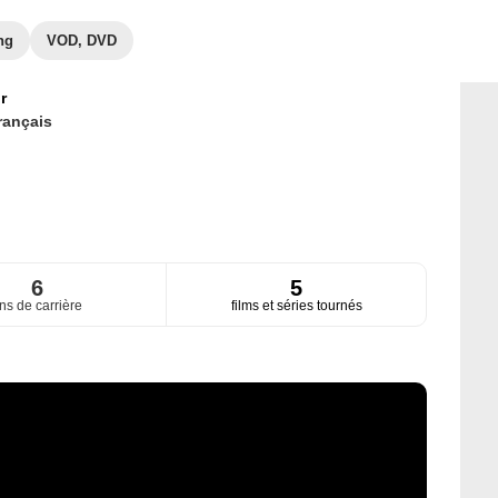
ng
VOD, DVD
r
rançais
6
5
ns de carrière
films et séries tournés