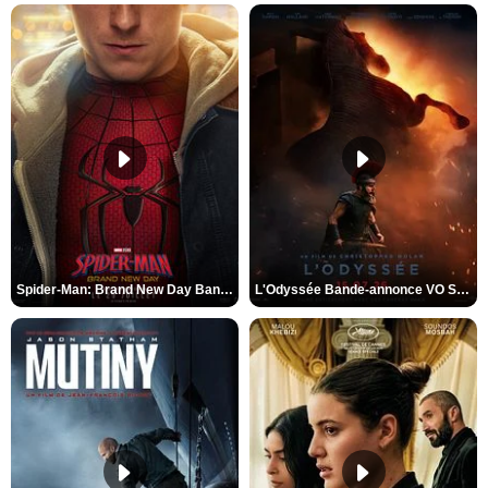
Spider-Man: Brand New Day Bande-annonce VO STFR
L'Odyssée Bande-annonce VO STFR