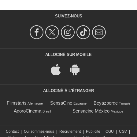
SUIVEZ-NOUS
ALLOCINÉ SUR MOBILE
ALLOCINÉ À L'ÉTRANGER
Filmstarts
SensaCine
Beyazperde
Allemagne
Espagne
Turquie
AdoroCinema
Sensacine México
Brésil
Mexique
Contact
|
Qui sommes-nous
|
Recrutement
|
Publicité
|
CGU
|
CGV
|