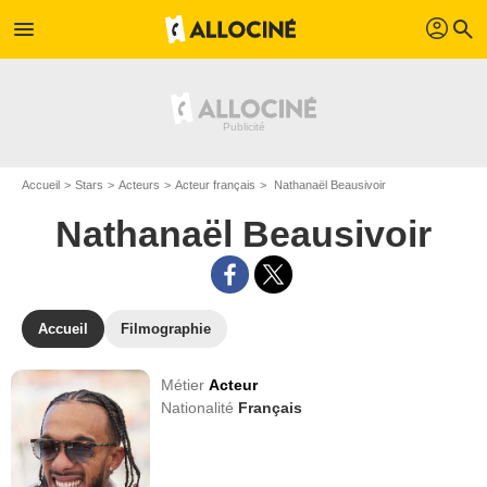
profil
menu
search
Accueil
Stars
Acteurs
Acteur français
Nathanaël Beausivoir
Nathanaël Beausivoir
Accueil
Filmographie
Métier
Acteur
Nationalité
Français