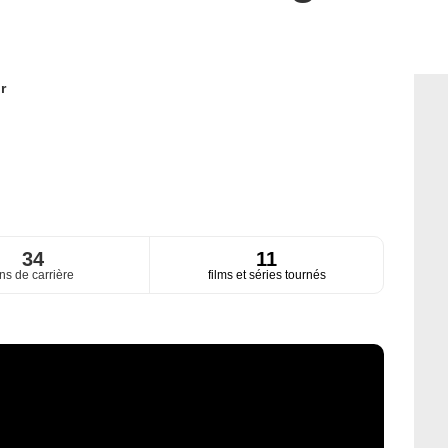
r
34
11
ns de carrière
films et séries tournés