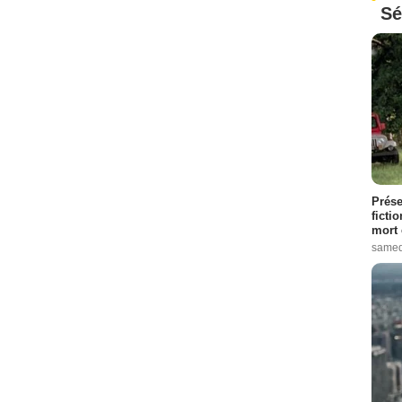
Sé
Prése
ficti
mort 
samed