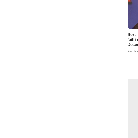
Sorti
failli
Décou
samed