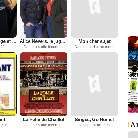
Les Cordier, juge et flic
Alice Nevers, le juge est une femme
Mon cher sujet
023
Date de sortie inconnue
Date de sortie inconnue
ant
La Folle de Chaillot
Singes, Go Home!
A 
 1979
Date de sortie inconnue
18 septembre 1967