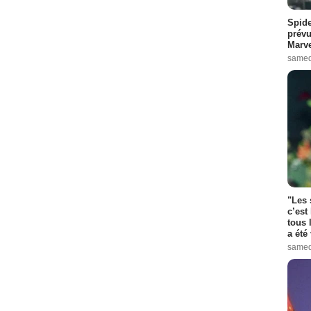
Spide
prévu
Marve
samed
"Les 
c’est
tous 
a été 
samed