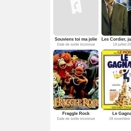
Souviens toi ma jolie
Date de sortie inconnue
19 juillet 2
Fraggle Rock
Le Gagn
Date de sortie inconnue
28 novembre