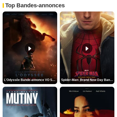
Top Bandes-annonces
L'Odyssée Bande-annonce VO STFR
Spider-Man: Brand New Day Bande-annonce VO STFR