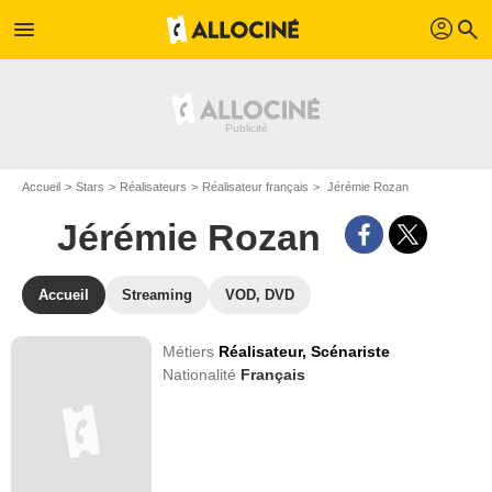
profil
menu
search
Accueil
Stars
Réalisateurs
Réalisateur français
Jérémie Rozan
Jérémie Rozan
Accueil
Streaming
VOD, DVD
Métiers
Réalisateur,
Scénariste
Nationalité
Français