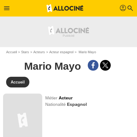
profil
menu
search
Accueil
Stars
Acteurs
Acteur espagnol
Mario Mayo
Mario Mayo
Accueil
Métier
Acteur
Nationalité
Espagnol