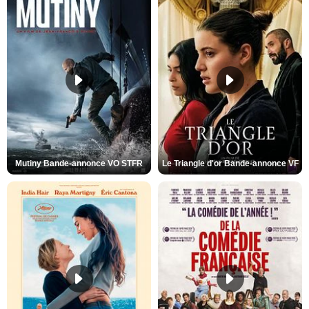
Mutiny Bande-annonce VO STFR
Le Triangle d'or Bande-annonce VF