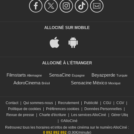
ALLOCINÉ SUR MOBILE
ALLOCINÉ À L'ÉTRANGER
Filmstarts
SensaCine
Beyazperde
Allemagne
Espagne
Turquie
AdoroCinema
Sensacine México
Brésil
Mexique
Contact
|
Qui sommes-nous
|
Recrutement
|
Publicité
|
CGU
|
CGV
|
Politique de cookies
|
Préférences cookies
|
Données Personnelles
|
Revue de presse
|
Charte d'écriture
|
Les services AlloCiné
|
Gérer Utiq
|
©AlloCiné
Retrouvez tous les horaires et infos de votre cinéma sur le numéro AlloCiné :
0 892 892 892
(0,90€/minute)