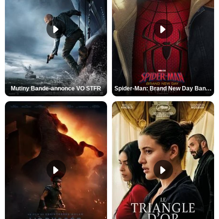
Mutiny Bande-annonce VO STFR
Spider-Man: Brand New Day Bande-annonce VO STFR