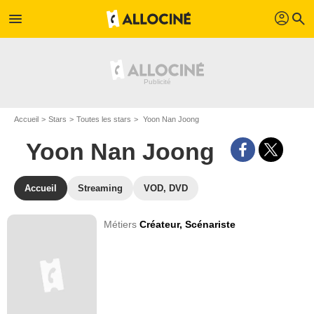
profil
menu
search
Accueil
Stars
Toutes les stars
Yoon Nan Joong
Yoon Nan Joong
Accueil
Streaming
VOD, DVD
Métiers
Créateur,
Scénariste