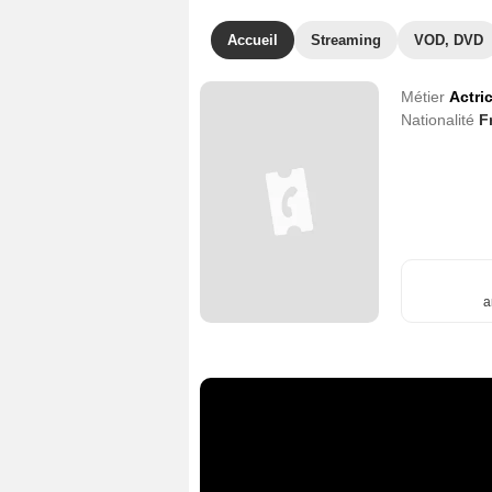
Accueil
Streaming
VOD, DVD
Métier
Actri
Nationalité
F
a