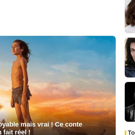
oyable mais vrai ! Ce conte
fait réel !
To