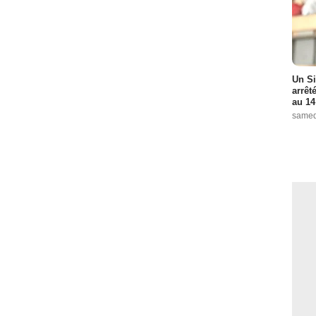
Un Si
arrêt
au 14
samed