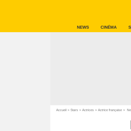
NEWS
CINÉMA
S
Accueil
Stars
Actrices
Actrice française
Nei