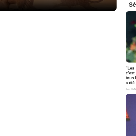
Sé
"Les 
c’est
tous 
a été 
samed