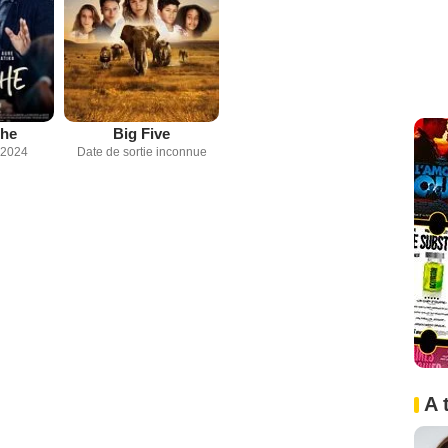
che
Big Five
 2024
Date de sortie inconnue
A 