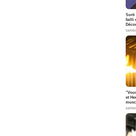
Sorti
failli
Décou
samed
"Vous
et He
muscl
samed