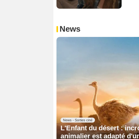
News
News - Sorties ciné
L'Enfant du désert : incr
animalier est adapté d'un 