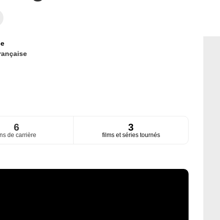
ce
rançaise
6
3
ns de carrière
films et séries tournés