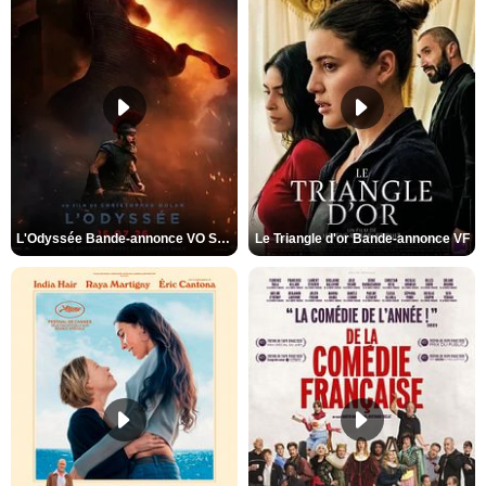
L'Odyssée Bande-annonce VO STFR
Le Triangle d'or Bande-annonce VF