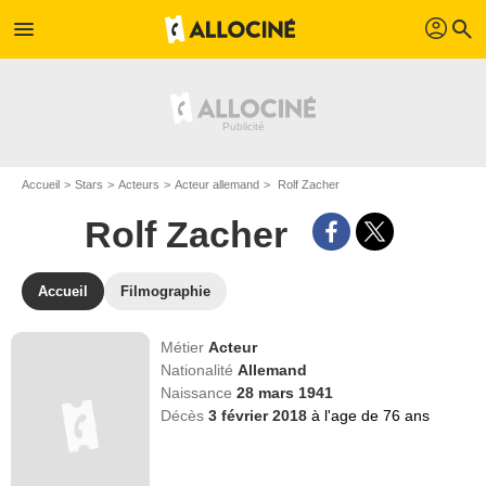
profil
menu
search
Accueil
Stars
Acteurs
Acteur allemand
Rolf Zacher
Rolf Zacher
Accueil
Filmographie
Métier
Acteur
Nationalité
Allemand
Naissance
28 mars 1941
Décès
3 février 2018
à l'age de 76 ans