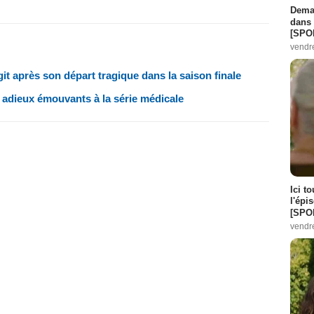
Demai
dans 
[SPO
vendr
git après son départ tragique dans la saison finale
 adieux émouvants à la série médicale
Ici t
l'épi
[SPO
vendr