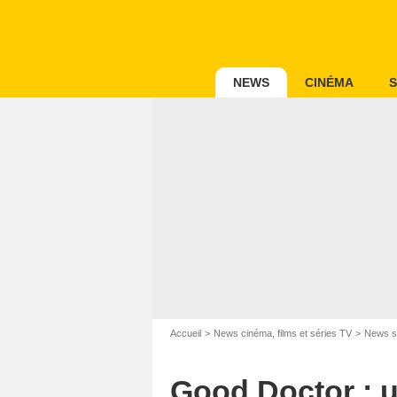
NEWS
CINÉMA
S
Accueil
News cinéma, films et séries TV
News s
Good Doctor : u