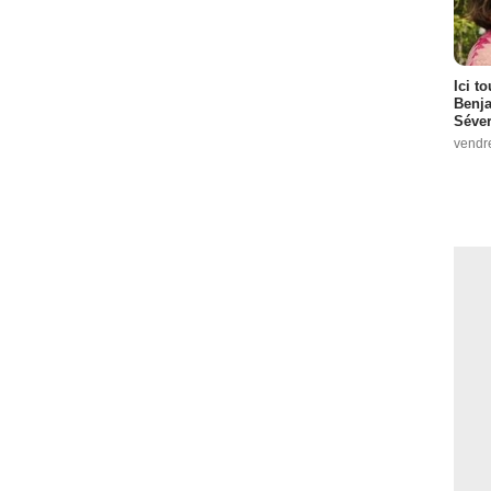
Ici t
Benj
Séver
vendr