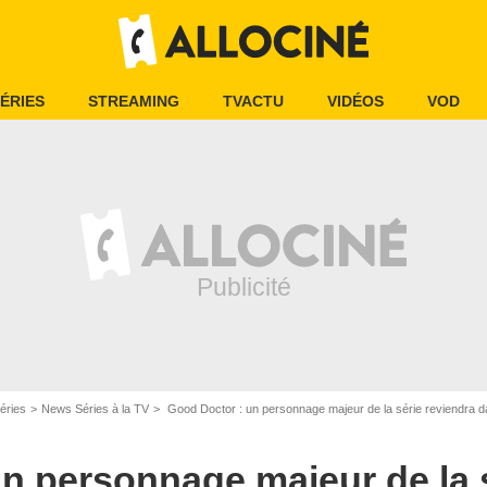
ÉRIES
STREAMING
TVACTU
VIDÉOS
VOD
éries
News Séries à la TV
Good Doctor : un personnage majeur de la série reviendra da
n personnage majeur de la 