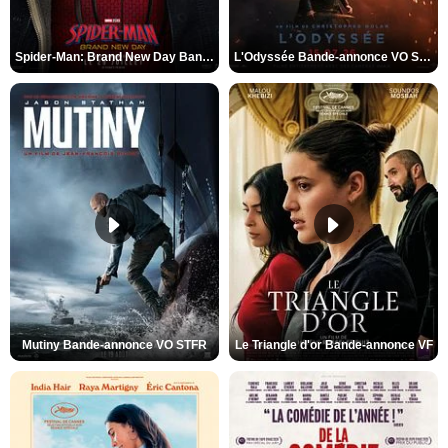
Spider-Man: Brand New Day Bande-annonce VO STFR
L'Odyssée Bande-annonce VO STFR
Mutiny Bande-annonce VO STFR
Le Triangle d'or Bande-annonce VF