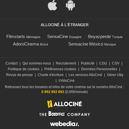
ALLOCINÉ À L'ÉTRANGER
Filmstarts
SensaCine
Beyazperde
Allemagne
Espagne
Turquie
AdoroCinema
Sensacine México
Brésil
Mexique
Contact
|
Qui sommes-nous
|
Recrutement
|
Publicité
|
CGU
|
CGV
|
Politique de cookies
|
Préférences cookies
|
Données Personnelles
|
Revue de presse
|
Charte d'écriture
|
Les services AlloCiné
|
Gérer Utiq
|
©AlloCiné
Retrouvez tous les horaires et infos de votre cinéma sur le numéro AlloCiné :
0 892 892 892
(0,90€/minute)