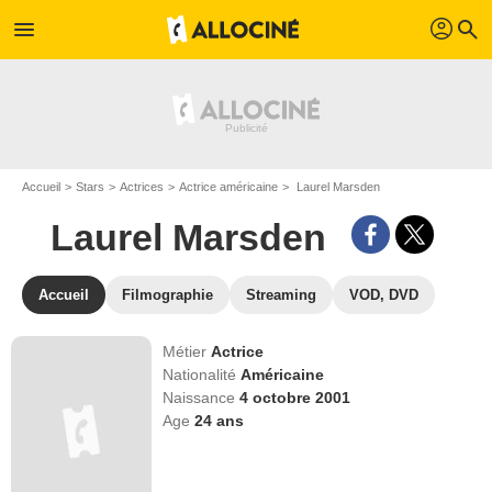
profil
menu
search
Accueil
Stars
Actrices
Actrice américaine
Laurel Marsden
Laurel Marsden
Accueil
Filmographie
Streaming
VOD, DVD
Métier
Actrice
Nationalité
Américaine
Naissance
4 octobre 2001
Age
24
ans