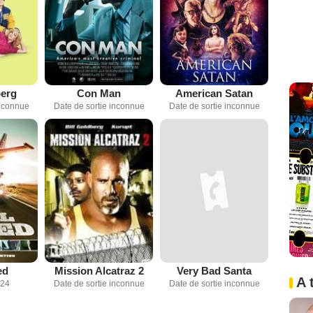
berg
Con Man
American Satan
inconnue
Date de sortie inconnue
Date de sortie inconnue
ed
Mission Alcatraz 2
Very Bad Santa
A 
024
Date de sortie inconnue
Date de sortie inconnue