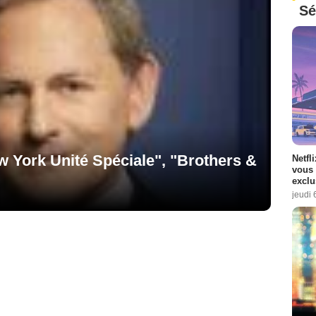
Sé
w York Unité Spéciale", "Brothers &
Netfl
vous 
exclu
jeudi 