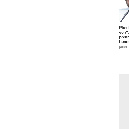
Plus 
voir"
prenn
homm
jeudi 