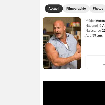
Accueil
Filmographie
Photos
Métier
Acteu
Nationalité
A
Naissance
2
Age
59
ans
a