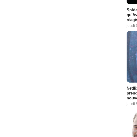
Spide
qu'A
réagi
jeudi 
Netfl
prend
nouve
jeudi 