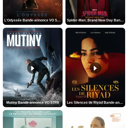
L'Odyssée Bande-annonce VO STFR
Spider-Man: Brand New Day Bande-annonce VO STFR
Mutiny Bande-annonce VO STFR
Les Silences de Riyad Bande-annonce VO STFR