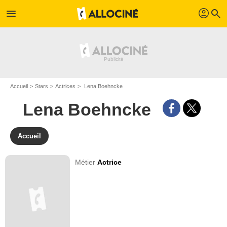
profil
menu
search
Accueil
Stars
Actrices
Lena Boehncke
Lena Boehncke
Accueil
Métier
Actrice