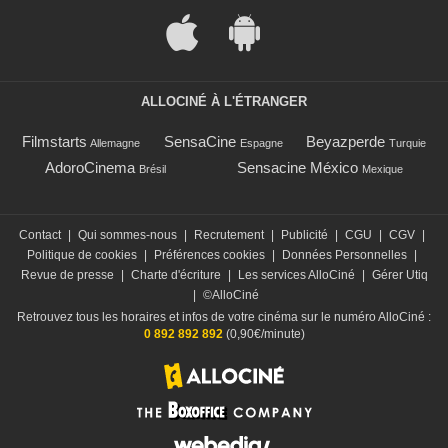
ALLOCINÉ À L'ÉTRANGER
Filmstarts
SensaCine
Beyazperde
Allemagne
Espagne
Turquie
AdoroCinema
Sensacine México
Brésil
Mexique
Contact
|
Qui sommes-nous
|
Recrutement
|
Publicité
|
CGU
|
CGV
|
Politique de cookies
|
Préférences cookies
|
Données Personnelles
|
Revue de presse
|
Charte d'écriture
|
Les services AlloCiné
|
Gérer Utiq
|
©AlloCiné
Retrouvez tous les horaires et infos de votre cinéma sur le numéro AlloCiné :
0 892 892 892
(0,90€/minute)