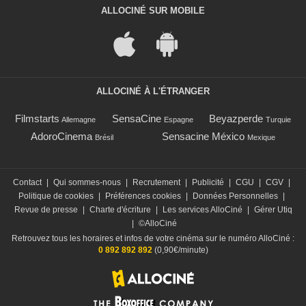
ALLOCINÉ SUR MOBILE
ALLOCINÉ À L'ÉTRANGER
Filmstarts
SensaCine
Beyazperde
Allemagne
Espagne
Turquie
AdoroCinema
Sensacine México
Brésil
Mexique
Contact
|
Qui sommes-nous
|
Recrutement
|
Publicité
|
CGU
|
CGV
|
Politique de cookies
|
Préférences cookies
|
Données Personnelles
|
Revue de presse
|
Charte d'écriture
|
Les services AlloCiné
|
Gérer Utiq
|
©AlloCiné
Retrouvez tous les horaires et infos de votre cinéma sur le numéro AlloCiné :
0 892 892 892
(0,90€/minute)