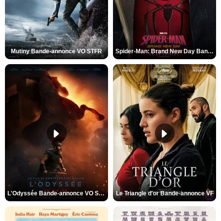
Mutiny Bande-annonce VO STFR
Spider-Man: Brand New Day Bande-annonce VO STFR
L'Odyssée Bande-annonce VO STFR
Le Triangle d'or Bande-annonce VF