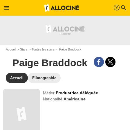
profil
menu
search
Accueil
Stars
Toutes les stars
Paige Braddock
Paige Braddock
Accueil
Filmographie
Métier
Productrice déléguée
Nationalité
Américaine