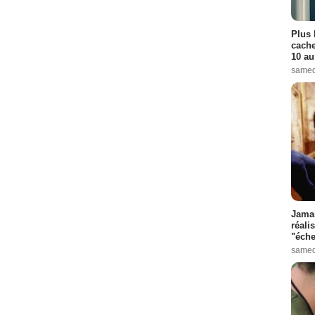
Plus 
cache
10 au
samed
Jamai
réali
"éche
samed