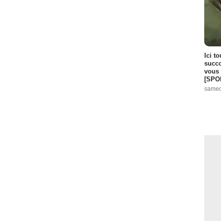
Ici t
succo
vous 
[SPO
samed