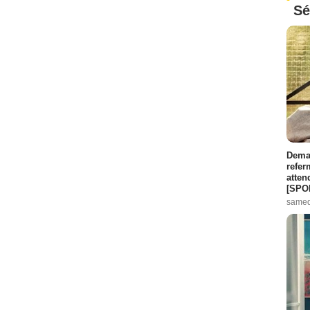
Sé
Demai
refer
atten
[SPO
samed