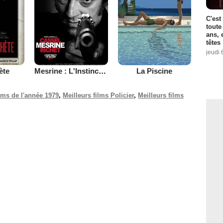
C'est
toute
ans, 
têtes
jeudi 
ète
Mesrine : L'Instinct de mort
La Piscine
ilms de l'année 1979
,
Meilleurs films Policier
,
Meilleurs films