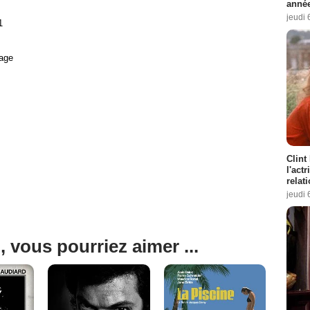
année
jeudi 
1
age
Clint
l'act
relat
jeudi 
, vous pourriez aimer ...