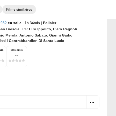
Films similaires
 1982
en salle
|
1h 34min
|
Policier
nso Brescia
Par
Ciro Ippolito
,
Piero Regnoli
|
rio Merola
,
Antonio Sabato
,
Gianni Garko
ginal
I Contrabbandieri Di Santa Lucia
urs
Mes amis
--