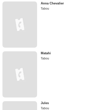
Anna Chevalier
Tabou
Matahi
Tabou
Jules
Tabou