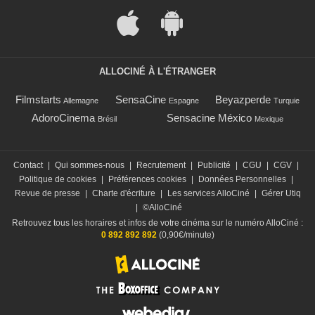
ALLOCINÉ À L'ÉTRANGER
Filmstarts
SensaCine
Beyazperde
Allemagne
Espagne
Turquie
AdoroCinema
Sensacine México
Brésil
Mexique
Contact
|
Qui sommes-nous
|
Recrutement
|
Publicité
|
CGU
|
CGV
|
Politique de cookies
|
Préférences cookies
|
Données Personnelles
|
Revue de presse
|
Charte d'écriture
|
Les services AlloCiné
|
Gérer Utiq
|
©AlloCiné
Retrouvez tous les horaires et infos de votre cinéma sur le numéro AlloCiné :
0 892 892 892
(0,90€/minute)