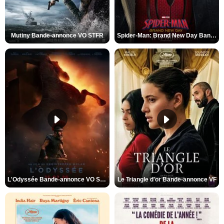
Mutiny Bande-annonce VO STFR
Spider-Man: Brand New Day Bande-annonce VO STFR
L'Odyssée Bande-annonce VO STFR
Le Triangle d'or Bande-annonce VF