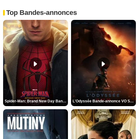
Top Bandes-annonces
Spider-Man: Brand New Day Bande-annonce VO STFR
L'Odyssée Bande-annonce VO STFR