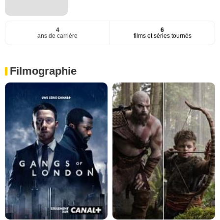
4
6
ans de carrière
films et séries tournés
Filmographie