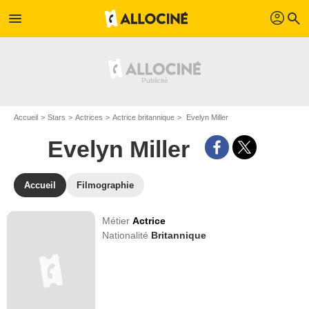
profil
menu
search
Accueil
Stars
Actrices
Actrice britannique
Evelyn Miller
Evelyn Miller
Accueil
Filmographie
Métier
Actrice
Nationalité
Britannique