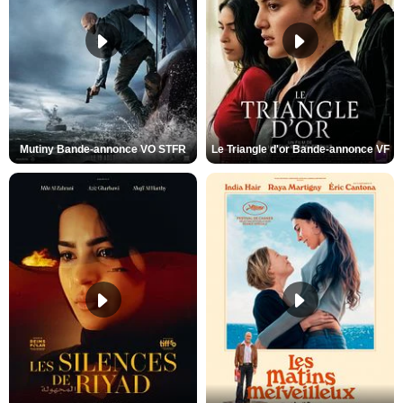
Mutiny Bande-annonce VO STFR
Le Triangle d'or Bande-annonce VF