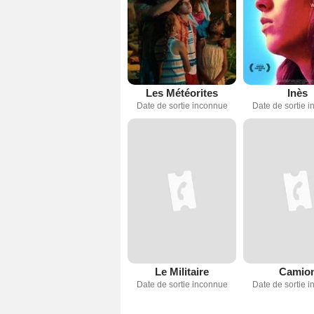
Les Météorites
Inès
Date de sortie inconnue
Date de sortie 
Le Militaire
Camio
Date de sortie inconnue
Date de sortie 