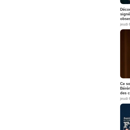
Décon
signé
obse
jeudi 
Ce so
Bérén
des 
jeudi 