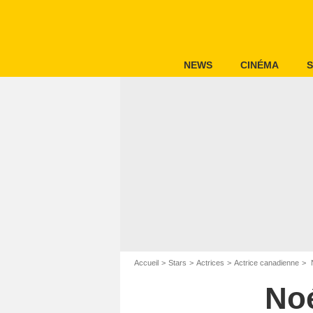
NEWS
CINÉMA
S
Accueil
Stars
Actrices
Actrice canadienne
N
No