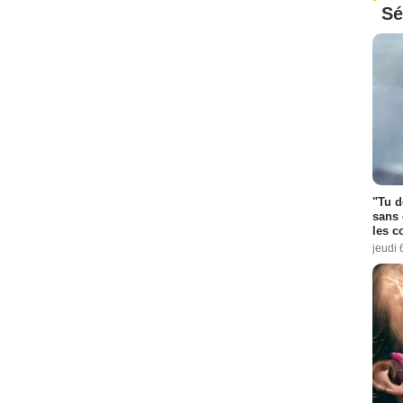
Sé
"Tu d
sans 
les c
jeudi 