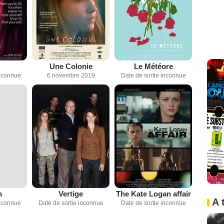
Une Colonie
Le Météore
inconnue
6 novembre 2019
Date de sortie inconnue
n
Vertige
The Kate Logan affair
A 
inconnue
Date de sortie inconnue
Date de sortie inconnue