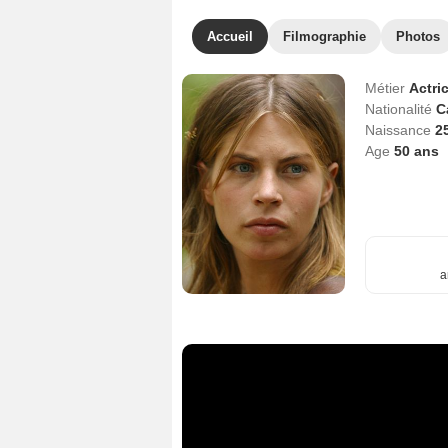
Accueil
Filmographie
Photos
Métier
Actri
Nationalité
C
Naissance
2
Age
50
ans
a