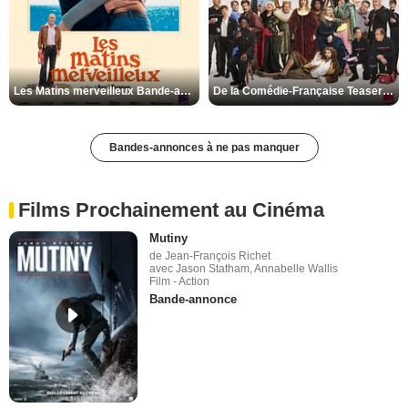
Les Matins merveilleux Bande-annonce VF
De la Comédie-Française Teaser VF
Bandes-annonces à ne pas manquer
Films Prochainement au Cinéma
Mutiny
de Jean-François Richet
avec Jason Statham, Annabelle Wallis
Film - Action
Bande-annonce