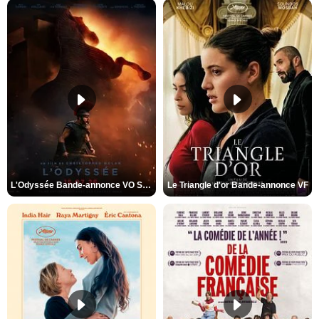
L'Odyssée Bande-annonce VO STFR
Le Triangle d'or Bande-annonce VF