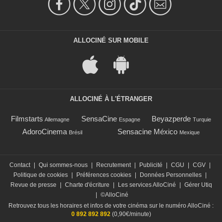
ALLOCINÉ SUR MOBILE
ALLOCINÉ À L'ÉTRANGER
Filmstarts
SensaCine
Beyazperde
Allemagne
Espagne
Turquie
AdoroCinema
Sensacine México
Brésil
Mexique
Contact
|
Qui sommes-nous
|
Recrutement
|
Publicité
|
CGU
|
CGV
|
Politique de cookies
|
Préférences cookies
|
Données Personnelles
|
Revue de presse
|
Charte d'écriture
|
Les services AlloCiné
|
Gérer Utiq
|
©AlloCiné
Retrouvez tous les horaires et infos de votre cinéma sur le numéro AlloCiné :
0 892 892 892
(0,90€/minute)