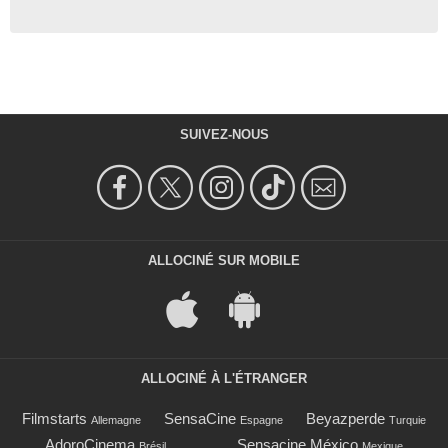
SUIVEZ-NOUS
ALLOCINÉ SUR MOBILE
ALLOCINÉ À L'ÉTRANGER
Filmstarts
SensaCine
Beyazperde
Allemagne
Espagne
Turquie
AdoroCinema
Sensacine México
Brésil
Mexique