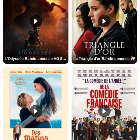
L'Odyssée Bande-annonce VO STFR
Le Triangle d'or Bande-annonce VF