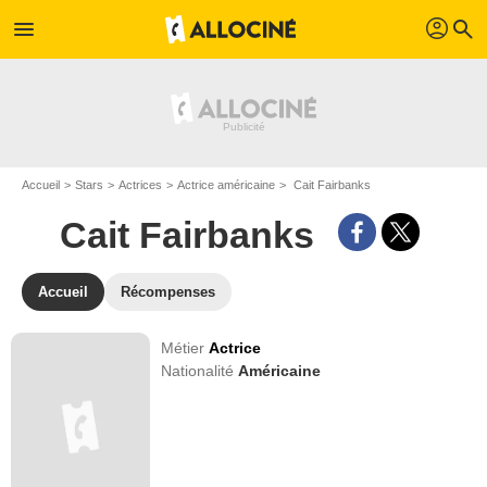
profil
menu
search
Accueil
Stars
Actrices
Actrice américaine
Cait Fairbanks
Cait Fairbanks
Accueil
Récompenses
Métier
Actrice
Nationalité
Américaine