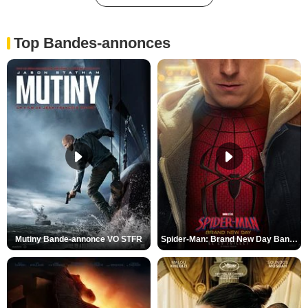
Top Bandes-annonces
Mutiny Bande-annonce VO STFR
Spider-Man: Brand New Day Bande-annonce VO STFR