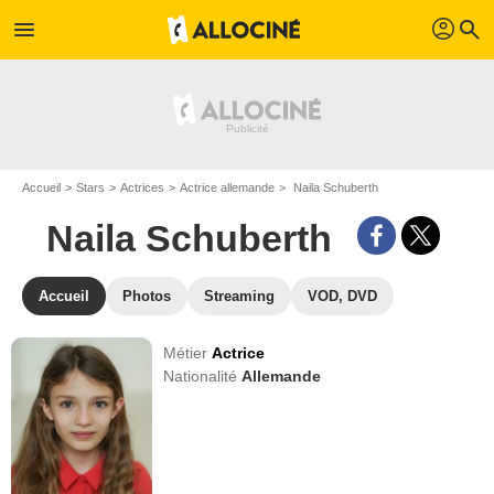
profil
menu
search
Accueil
Stars
Actrices
Actrice allemande
Naila Schuberth
Naila Schuberth
Accueil
Photos
Streaming
VOD, DVD
Métier
Actrice
Nationalité
Allemande