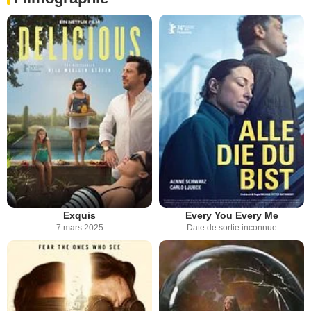
Exquis
Every You Every Me
7 mars 2025
Date de sortie inconnue