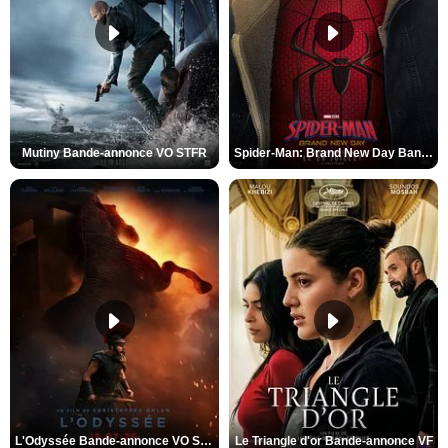
Mutiny Bande-annonce VO STFR
Spider-Man: Brand New Day Bande-annonce VO STFR
L'Odyssée Bande-annonce VO STFR
Le Triangle d'or Bande-annonce VF