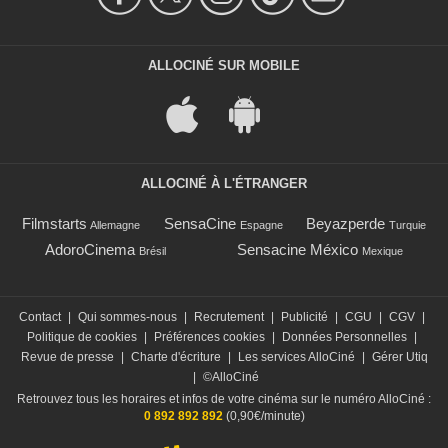
ALLOCINÉ SUR MOBILE
ALLOCINÉ À L'ÉTRANGER
Filmstarts
SensaCine
Beyazperde
Allemagne
Espagne
Turquie
AdoroCinema
Sensacine México
Brésil
Mexique
Contact
|
Qui sommes-nous
|
Recrutement
|
Publicité
|
CGU
|
CGV
|
Politique de cookies
|
Préférences cookies
|
Données Personnelles
|
Revue de presse
|
Charte d'écriture
|
Les services AlloCiné
|
Gérer Utiq
|
©AlloCiné
Retrouvez tous les horaires et infos de votre cinéma sur le numéro AlloCiné :
0 892 892 892
(0,90€/minute)