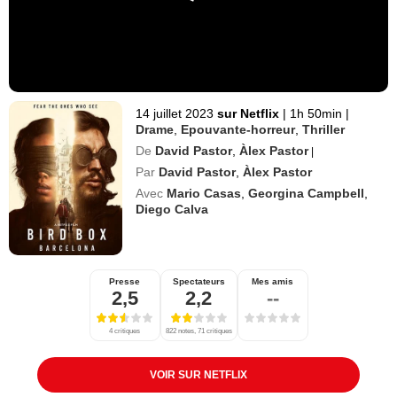
14 juillet 2023
sur Netflix
|
1h 50min
|
Drame
,
Epouvante-horreur
,
Thriller
De
David Pastor
,
Àlex Pastor
|
Par
David Pastor
,
Àlex Pastor
Avec
Mario Casas
,
Georgina Campbell
,
Diego Calva
Presse
Spectateurs
Mes amis
2,5
2,2
--
4 critiques
822 notes, 71 critiques
VOIR SUR NETFLIX