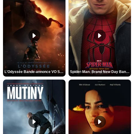
L'Odyssée Bande-annonce VO STFR
Spider-Man: Brand New Day Bande-annonce VO STFR