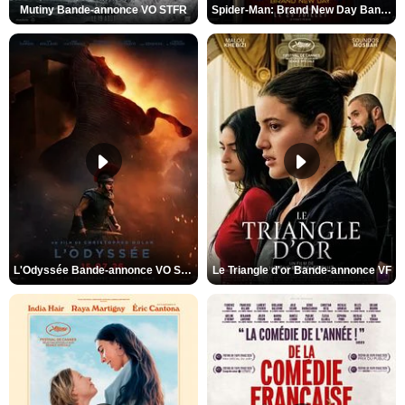
Mutiny Bande-annonce VO STFR
Spider-Man: Brand New Day Bande-annonce VO STFR
L'Odyssée Bande-annonce VO STFR
Le Triangle d'or Bande-annonce VF