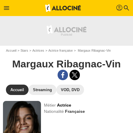
profil
menu
search
Accueil
Stars
Actrices
Actrice française
Margaux Ribagnac-Vin
Margaux Ribagnac-Vin
Accueil
Streaming
VOD, DVD
Métier
Actrice
Nationalité
Française