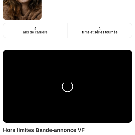
4
4
ans de carrière
films et séries tournés
Hors limites Bande-annonce VF