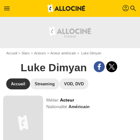
profil
menu
search
Accueil
Stars
Acteurs
Acteur américain
Luke Dimyan
Luke Dimyan
Accueil
Streaming
VOD, DVD
Métier
Acteur
Nationalité
Américain