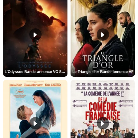
L'Odyssée Bande-annonce VO STFR
Le Triangle d'or Bande-annonce VF