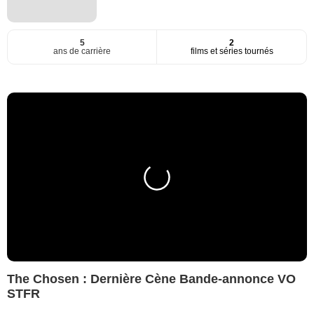
5
2
ans de carrière
films et séries tournés
The Chosen : Dernière Cène Bande-annonce VO
STFR