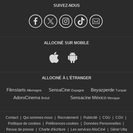
SUIVEZ-NOUS
ALLOCINÉ SUR MOBILE
ALLOCINÉ À L'ÉTRANGER
Filmstarts
SensaCine
Beyazperde
Allemagne
Espagne
Turquie
AdoroCinema
Sensacine México
Brésil
Mexique
Contact
|
Qui sommes-nous
|
Recrutement
|
Publicité
|
CGU
|
CGV
|
Politique de cookies
|
Préférences cookies
|
Données Personnelles
|
Revue de presse
|
Charte d'écriture
|
Les services AlloCiné
|
Gérer Utiq