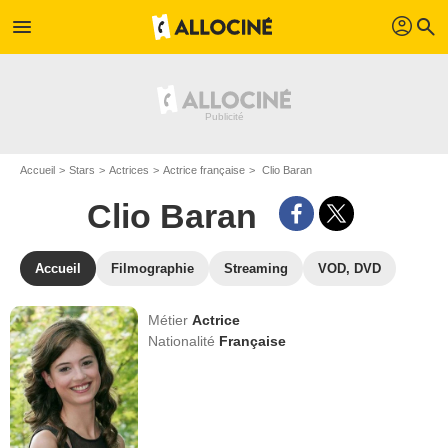
profil
menu
search
Accueil
Stars
Actrices
Actrice française
Clio Baran
Clio Baran
Accueil
Filmographie
Streaming
VOD, DVD
Métier
Actrice
Nationalité
Française