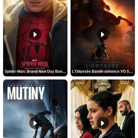
Spider-Man: Brand New Day Bande-annonce VO STFR
L'Odyssée Bande-annonce VO STFR