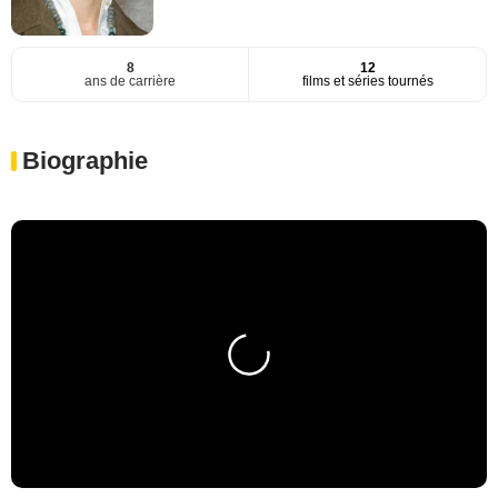
8
12
ans de carrière
films et séries tournés
Biographie