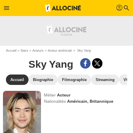
profil
menu
search
Accueil
Stars
Acteurs
Acteur américain
Sky Yang
Sky Yang
Accueil
Biographie
Filmographie
Streaming
VOD,
Métier
Acteur
Nationalités
Américain,
Britannique