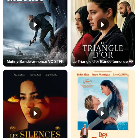
Mutiny Bande-annonce VO STFR
Le Triangle d'or Bande-annonce VF