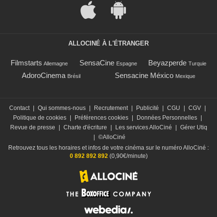
ALLOCINÉ À L'ÉTRANGER
Filmstarts
SensaCine
Beyazperde
Allemagne
Espagne
Turquie
AdoroCinema
Sensacine México
Brésil
Mexique
Contact
|
Qui sommes-nous
|
Recrutement
|
Publicité
|
CGU
|
CGV
|
Politique de cookies
|
Préférences cookies
|
Données Personnelles
|
Revue de presse
|
Charte d'écriture
|
Les services AlloCiné
|
Gérer Utiq
|
©AlloCiné
Retrouvez tous les horaires et infos de votre cinéma sur le numéro AlloCiné :
0 892 892 892
(0,90€/minute)