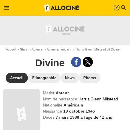
profil
menu
search
Accueil
Stars
Acteurs
Acteur américain
Harris Glenn Milstead dit Divine
Divine
Accueil
Filmographie
News
Photos
Métier
Acteur
Nom de naissance
Harris Glenn Milstead
Nationalité
Américain
Naissance
19 octobre 1945
Décès
7 mars 1988
à l'age de 42 ans