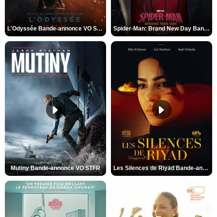
L'Odyssée Bande-annonce VO STFR
Spider-Man: Brand New Day Bande-annonce VO STFR
Mutiny Bande-annonce VO STFR
Les Silences de Riyad Bande-annonce VO STFR