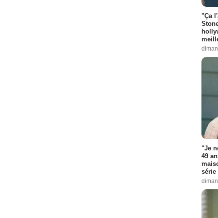
"Ça l
Stone
holly
meill
diman
"Je n
49 an
maiso
série 
diman