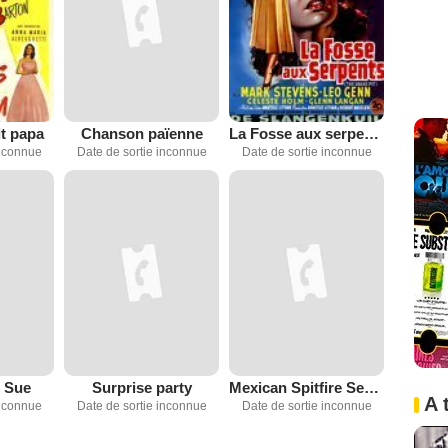
it papa
Chanson païenne
La Fosse aux serpents
inconnue
Date de sortie inconnue
Date de sortie inconnue
 Sue
Surprise party
Mexican Spitfire Sees a Ghost
A 
inconnue
Date de sortie inconnue
Date de sortie inconnue