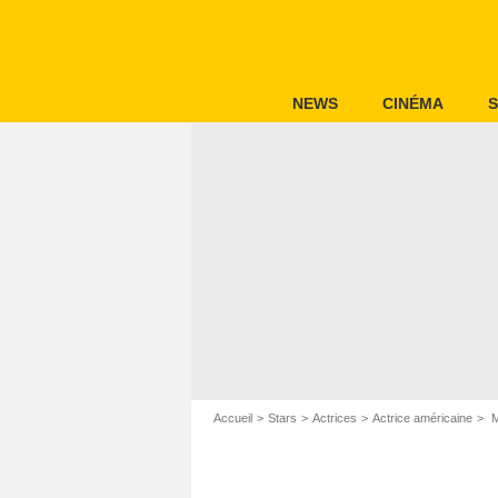
NEWS
CINÉMA
S
Accueil
Stars
Actrices
Actrice américaine
M