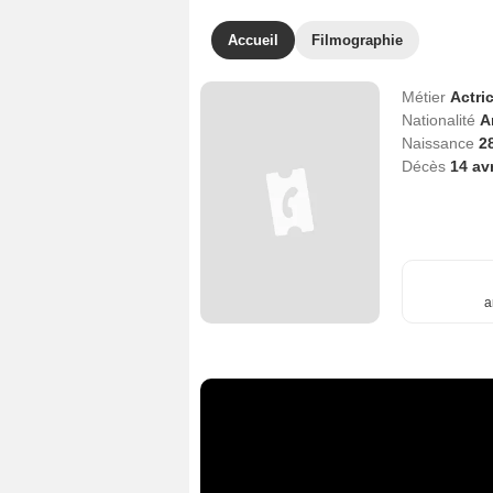
Accueil
Filmographie
Métier
Actri
Nationalité
A
Naissance
2
Décès
14 av
a