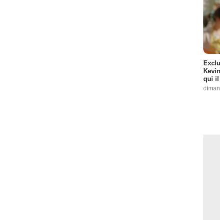
Exclu
Kevin
qui i
diman