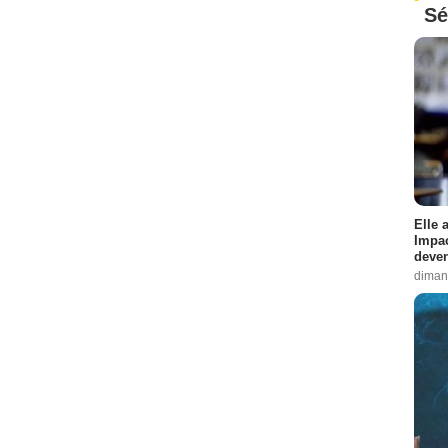
Sé
Elle 
Impac
deven
diman