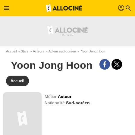
profil
menu
search
Accueil
Stars
Acteurs
Acteur sud-coréen
Yoon Jong Hoon
Yoon Jong Hoon
Accueil
Métier
Acteur
Nationalité
Sud-coréen