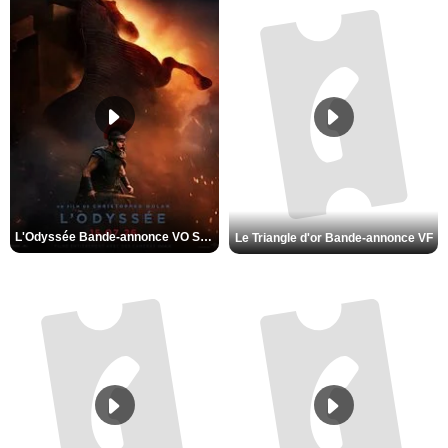
L'Odyssée Bande-annonce VO STFR
Le Triangle d'or Bande-annonce VF