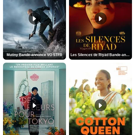
Mutiny Bande-annonce VO STFR
Les Silences de Riyad Bande-annonce VO STFR