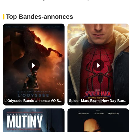
Top Bandes-annonces
L'Odyssée Bande-annonce VO STFR
Spider-Man: Brand New Day Bande-annonce VO STFR