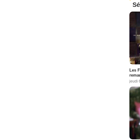
Sé
Les F
remar
jeudi 