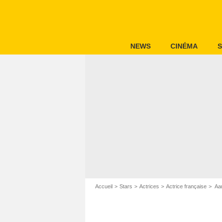
NEWS
CINÉMA
S
Accueil
Stars
Actrices
Actrice française
Aar