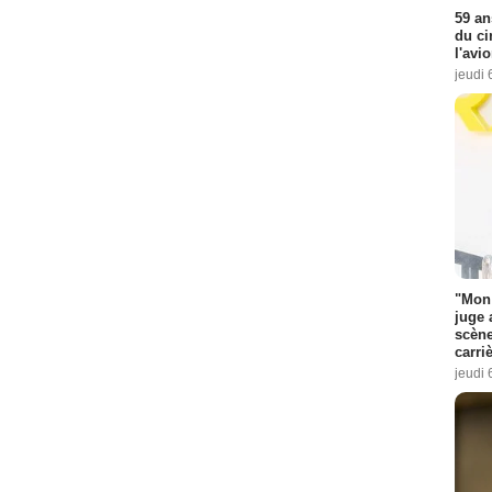
59 an
du ci
l'avi
jeudi 
"Mon 
juge 
scène
carri
jeudi 