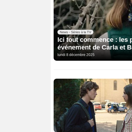
News - Séries à la TV
Ici tout commence : les 
événement de Carla et B
lundi 8 décembre 2025