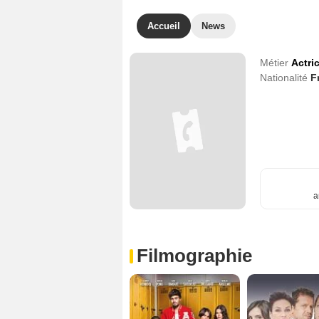
Accueil
News
Métier
Actri
Nationalité
F
a
Filmographie