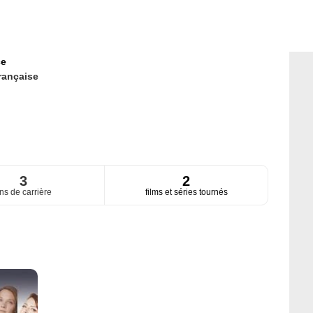
ce
rançaise
3
2
ns de carrière
films et séries tournés