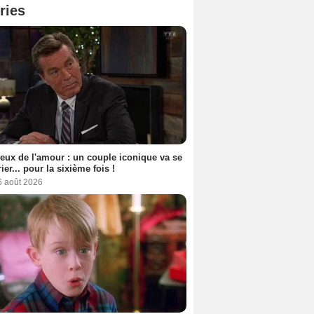
ries
eux de l'amour : un couple iconique va se
ier... pour la sixième fois !
6 août 2026