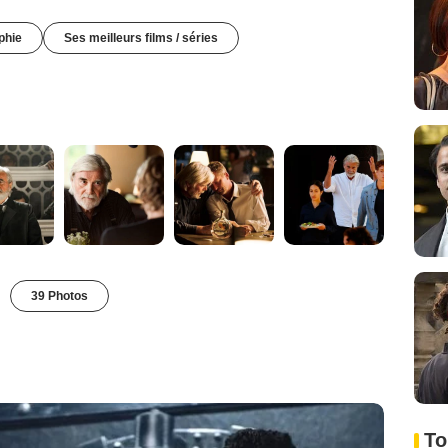
phie
Ses meilleurs films / séries
39 Photos
To