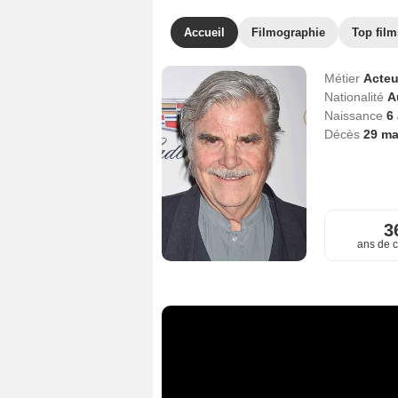
Accueil
Filmographie
Top film
Métier
Acteu
Nationalité
A
Naissance
6
Décès
29 ma
3
ans de c