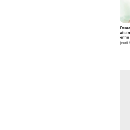
Demai
attei
enfin
jeudi 