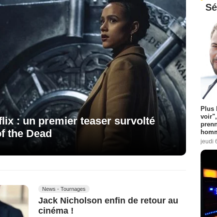
Sé
Plus 
voir"
lix : un premier teaser survolté
prenn
of the Dead
homm
jeudi 
News - Tournages
Jack Nicholson enfin de retour au
cinéma !