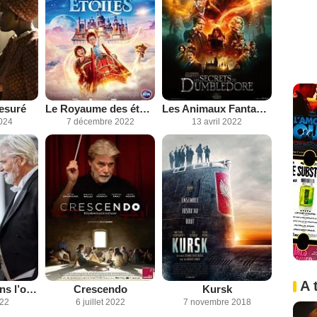
esuré
Le Royaume des étoiles
Les Animaux Fantastiques : les Secrets de Dumbledore
024
7 décembre 2022
13 avril 2022
A 
Une femme dans l’ombre
Crescendo
Kursk
022
6 juillet 2022
7 novembre 2018