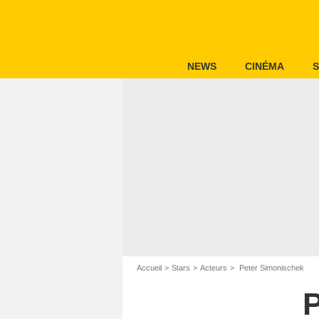
NEWS
CINÉMA
S
Accueil
Stars
Acteurs
Peter Simonischek
P