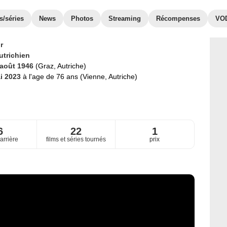
s/séries
News
Photos
Streaming
Récompenses
VO
r
utrichien
 août 1946
(Graz, Autriche)
i 2023
à l'age de 76 ans (Vienne, Autriche)
6
22
1
arrière
films et séries tournés
prix