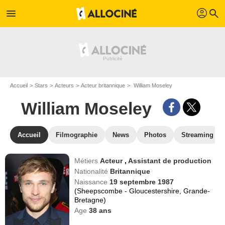
profil
menu
search
Accueil
Stars
Acteurs
Acteur britannique
William Moseley
William Moseley
Accueil
Filmographie
News
Photos
Streaming
Métiers
Acteur
,
Assistant de production
Nationalité
Britannique
Naissance
19 septembre 1987
(Sheepscombe - Gloucestershire, Grande-
Bretagne)
Age
38
ans