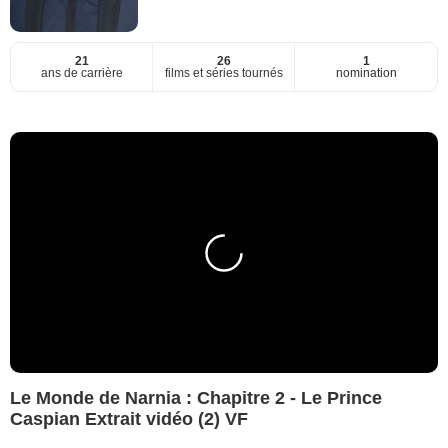
21
26
1
ans de carrière
films et séries tournés
nomination
Le Monde de Narnia : Chapitre 2 - Le Prince
Caspian Extrait vidéo (2) VF