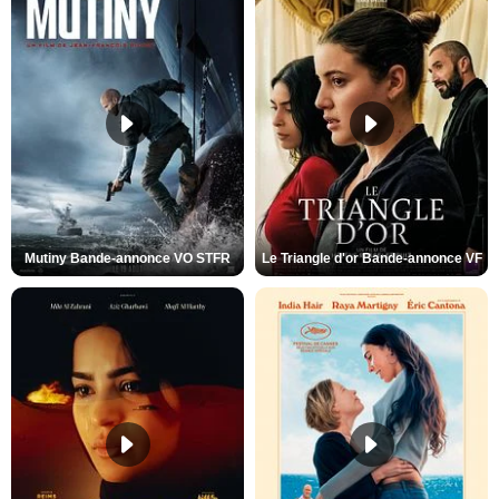
Mutiny Bande-annonce VO STFR
Le Triangle d'or Bande-annonce VF