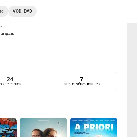
ng
VOD, DVD
r
rançais
24
7
ns de carrière
films et séries tournés