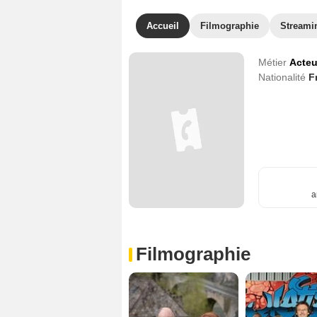
Accueil
Filmographie
Streami
Métier
Acteu
Nationalité
F
a
Filmographie