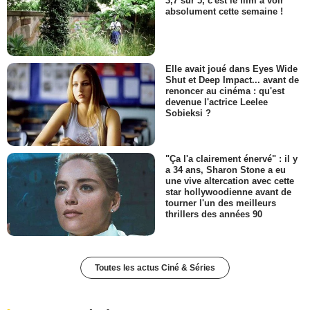
3,7 sur 5, c'est le film à voir
absolument cette semaine !
Elle avait joué dans Eyes Wide
Shut et Deep Impact... avant de
renoncer au cinéma : qu'est
devenue l'actrice Leelee
Sobieksi ?
"Ça l'a clairement énervé" : il y
a 34 ans, Sharon Stone a eu
une vive altercation avec cette
star hollywoodienne avant de
tourner l'un des meilleurs
thrillers des années 90
Toutes les actus Ciné & Séries