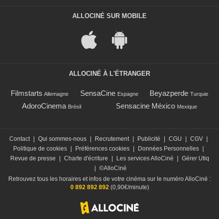
ALLOCINÉ SUR MOBILE
ALLOCINÉ À L'ÉTRANGER
Filmstarts
SensaCine
Beyazperde
Allemagne
Espagne
Turquie
AdoroCinema
Sensacine México
Brésil
Mexique
Contact
|
Qui sommes-nous
|
Recrutement
|
Publicité
|
CGU
|
CGV
|
Politique de cookies
|
Préférences cookies
|
Données Personnelles
|
Revue de presse
|
Charte d'écriture
|
Les services AlloCiné
|
Gérer Utiq
|
©AlloCiné
Retrouvez tous les horaires et infos de votre cinéma sur le numéro AlloCiné :
0 892 892 892
(0,90€/minute)