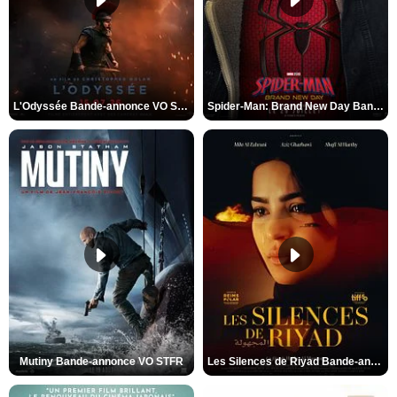
L'Odyssée Bande-annonce VO STFR
Spider-Man: Brand New Day Bande-annonce VO STFR
Mutiny Bande-annonce VO STFR
Les Silences de Riyad Bande-annonce VO STFR