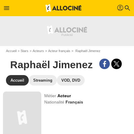
profil
menu
search
Accueil
Stars
Acteurs
Acteur français
Raphaël Jimenez
Raphaël Jimenez
Accueil
Streaming
VOD, DVD
Métier
Acteur
Nationalité
Français