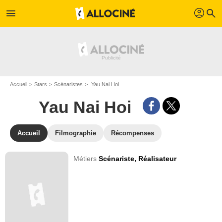
profil
menu
search
Accueil
Stars
Scénaristes
Yau Nai Hoi
Yau Nai Hoi
Accueil
Filmographie
Récompenses
Métiers
Scénariste,
Réalisateur