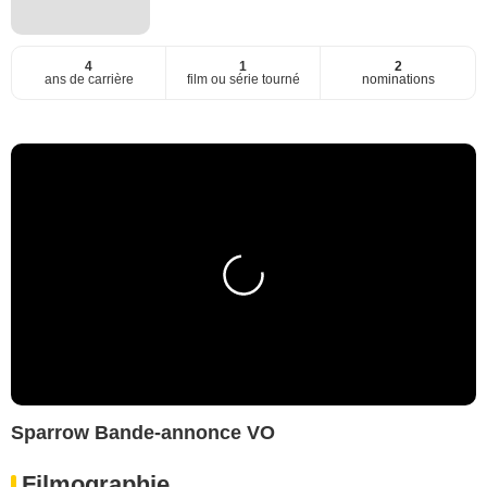
4
1
2
ans de carrière
film ou série tourné
nominations
Sparrow Bande-annonce VO
Filmographie