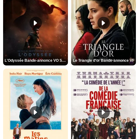
L'Odyssée Bande-annonce VO STFR
Le Triangle d'or Bande-annonce VF