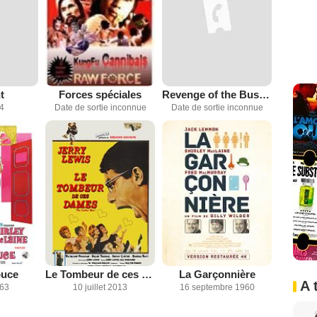
t
Forces spéciales
Revenge of the Bushido Blade
4
Date de sortie inconnue
Date de sortie inconnue
ouce
Le Tombeur de ces dames
La Garçonnière
A 
963
10 juillet 2013
16 septembre 1960