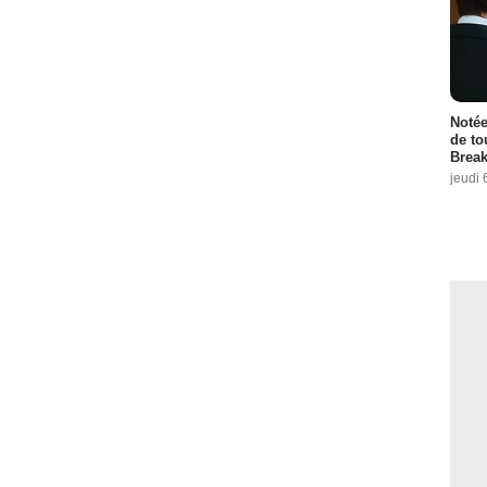
Notée
de to
Break
jeudi 