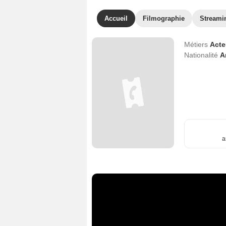
Accueil
Filmographie
Streami
Métiers
Act
Nationalité
A
a