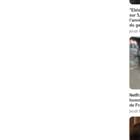
"Eblo
sur 5
l'ann
du ge
jeudi 
Netfl
homma
de Fr
jeudi 