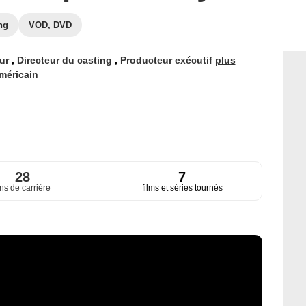
ng
VOD, DVD
eur
,
Directeur du casting
,
Producteur exécutif
plus
méricain
28
7
ns de carrière
films et séries tournés