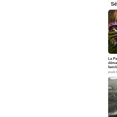
Sé
La Pa
démar
famil
jeudi 