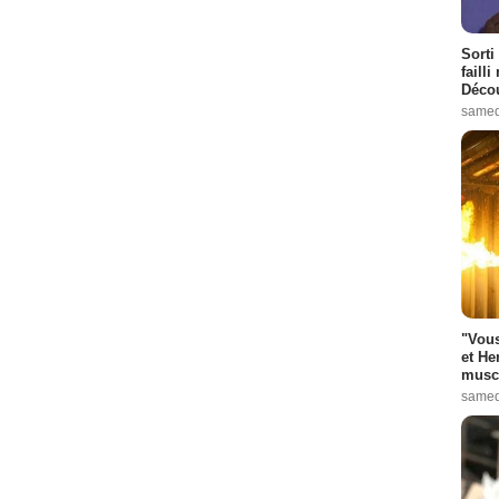
Sorti
failli
Décou
samed
"Vous
et He
muscl
samed