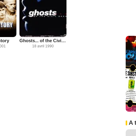
tory
Ghosts... of the Civil Dead
2001
18 avril 1990
A 