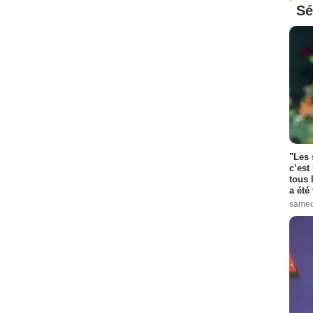
Sé
"Les 
c’est
tous 
a été 
samed