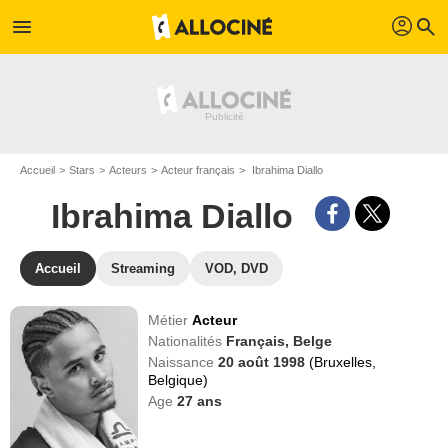
profil
menu
search
Accueil
Stars
Acteurs
Acteur français
Ibrahima Diallo
Ibrahima Diallo
Accueil
Streaming
VOD, DVD
Métier
Acteur
Nationalités
Français,
Belge
Naissance
20 août 1998
(Bruxelles,
Belgique)
Age
27
ans