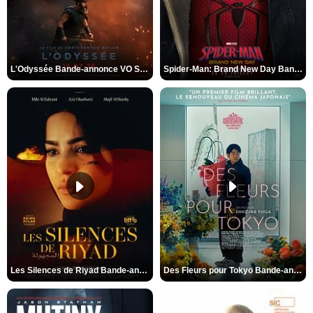
L'Odyssée Bande-annonce VO STFR
Spider-Man: Brand New Day Bande-annonce VO STFR
Les Silences de Riyad Bande-annonce VO STFR
Des Fleurs pour Tokyo Bande-annonce VO STFR