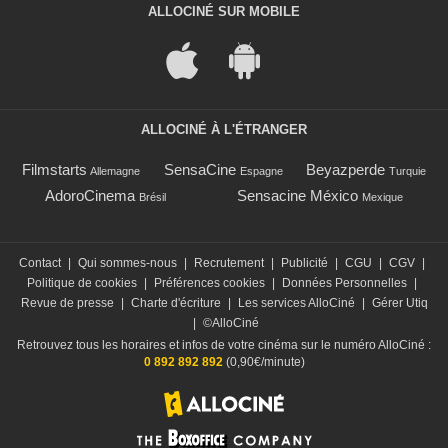
ALLOCINÉ SUR MOBILE
ALLOCINÉ À L'ÉTRANGER
Filmstarts
SensaCine
Beyazperde
Allemagne
Espagne
Turquie
AdoroCinema
Sensacine México
Brésil
Mexique
Contact
|
Qui sommes-nous
|
Recrutement
|
Publicité
|
CGU
|
CGV
|
Politique de cookies
|
Préférences cookies
|
Données Personnelles
|
Revue de presse
|
Charte d'écriture
|
Les services AlloCiné
|
Gérer Utiq
|
©AlloCiné
Retrouvez tous les horaires et infos de votre cinéma sur le numéro AlloCiné :
0 892 892 892
(0,90€/minute)