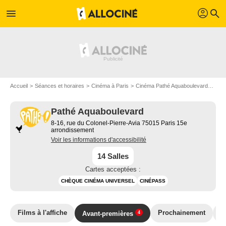
profil
menu
search
Accueil
Séances et horaires
Cinéma à Paris
Cinéma Pathé Aquaboulevard
Ciné
Pathé Aquaboulevard
8-16, rue du Colonel-Pierre-Avia 75015 Paris 15e
arrondissement
Voir les informations d'accessibilité
14 Salles
Cartes acceptées :
CHÈQUE CINÉMA UNIVERSEL
CINÉPASS
Films à l'affiche
Prochainement
T
Avant-premières
4