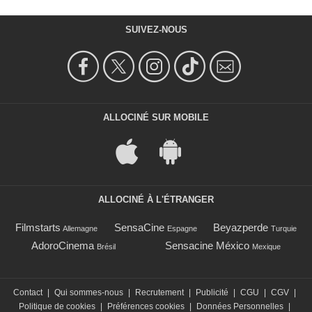
SUIVEZ-NOUS
ALLOCINÉ SUR MOBILE
ALLOCINÉ À L'ÉTRANGER
Filmstarts
SensaCine
Beyazperde
Allemagne
Espagne
Turquie
AdoroCinema
Sensacine México
Brésil
Mexique
Contact
|
Qui sommes-nous
|
Recrutement
|
Publicité
|
CGU
|
CGV
|
Politique de cookies
|
Préférences cookies
|
Données Personnelles
|