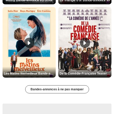
Mutiny Bande-annonce VO STFR
Le Triangle d'or Bande-annonce VF
Les Matins merveilleux Bande-annonce VF
De la Comédie-Française Teaser VF
Bandes-annonces à ne pas manquer