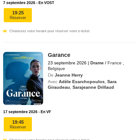
7 septembre 2026 - En VOST
19:25
Réserver
Choisissez votre horaire pour réserver votre e-ticket.
Garance
23 septembre 2026
|
Drame
/
France
,
Belgique
De
Jeanne Herry
Avec
Adèle Exarchopoulos
,
Sara
Giraudeau
,
Sarajeanne Drillaud
17 septembre 2026 - En VF
19:45
Réserver