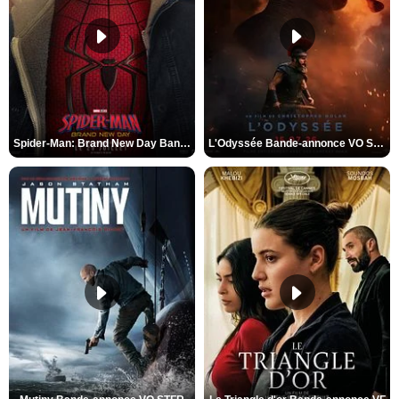
Spider-Man: Brand New Day Bande-annonce VO STFR
L'Odyssée Bande-annonce VO STFR