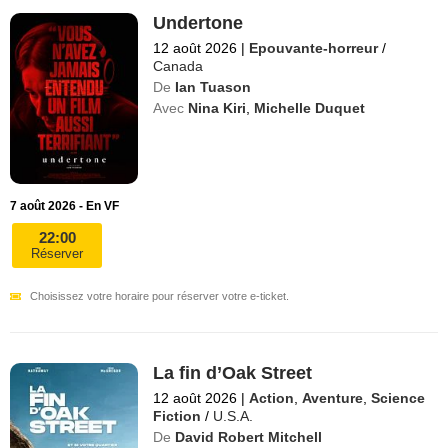
Undertone
12 août 2026
|
Epouvante-horreur
/
Canada
De
Ian Tuason
Avec
Nina Kiri
,
Michelle Duquet
7 août 2026 - En VF
22:00
Réserver
Choisissez votre horaire pour réserver votre e-ticket.
La fin d’Oak Street
12 août 2026
|
Action
,
Aventure
,
Science
Fiction
/
U.S.A.
De
David Robert Mitchell