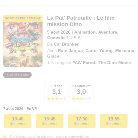
La Pat' Patrouille : Le film
SORTI CETTE SEMAINE
mission Dino
5 août 2026
|
Animation
,
Aventure
,
Comédie
/
U.S.A.
De
Cal Brunker
Avec
Rain Janjua
,
Carter Young
,
Mckenna
Grace
Titre original
PAW Patrol: The Dino Movie
Dès 3 ans
Presse
Spectateurs
3,1
3,0
7 août 2026 - En VF
13:40
15:45
17:50
19:55
Réserver
Réserver
Réserver
Réserver
Choisissez votre horaire pour réserver votre e-ticket.