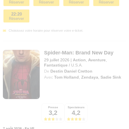
Réserver
Réserver
Réserver
Réserver
22:20
Réserver
Choisissez votre horaire pour réserver votre e-ticket.
Spider-Man: Brand New Day
29 juillet 2026
|
Action
,
Aventure
,
Fantastique
/
U.S.A.
De
Destin Daniel Cretton
Avec
Tom Holland
,
Zendaya
,
Sadie Sink
Presse
Spectateurs
3,2
4,2
7 août 2026 - En VF