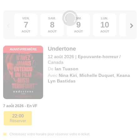
VEN.
SAM.
DIM.
LUN.
MAR.
7
8
9
10
11
AOÛT
AOÛT
AOÛT
AOÛT
AOÛT
Undertone
AVANT-PREMIÈRE
12 août 2026
|
Epouvante-horreur
/
Canada
De
Ian Tuason
Avec
Nina Kiri
,
Michelle Duquet
,
Keana
Lyn Bastidas
7 août 2026 - En VF
22:00
Réserver
Choisissez votre horaire pour réserver votre e-ticket.