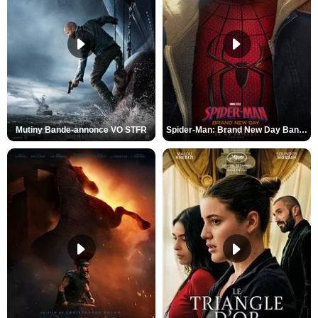
Mutiny Bande-annonce VO STFR
Spider-Man: Brand New Day Bande-annonce VO STFR