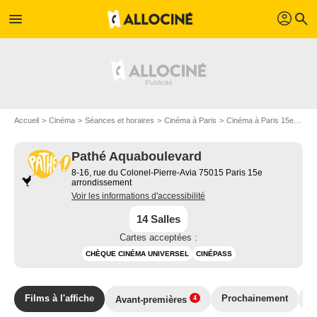
profil
menu
search
Accueil
Cinéma
Séances et horaires
Cinéma à Paris
Cinéma à Paris 15e arrondissement
Pathé Aquaboulevard
8-16, rue du Colonel-Pierre-Avia 75015 Paris 15e
arrondissement
Voir les informations d'accessibilité
14 Salles
Cartes acceptées :
CHÈQUE CINÉMA UNIVERSEL
CINÉPASS
Films à l'affiche
Prochainement
T
Avant-premières
4