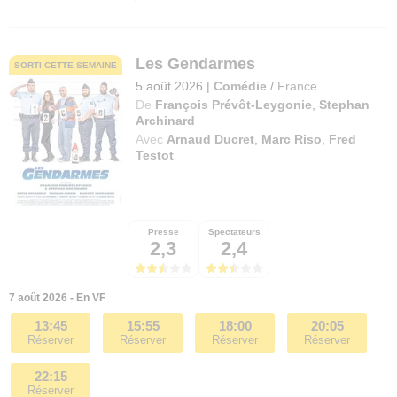
Les Gendarmes
SORTI CETTE SEMAINE
5 août 2026
|
Comédie
/
France
De
François Prévôt-Leygonie
,
Stephan
Archinard
Avec
Arnaud Ducret
,
Marc Riso
,
Fred
Testot
Presse
Spectateurs
2,3
2,4
7 août 2026 - En VF
13:45
15:55
18:00
20:05
Réserver
Réserver
Réserver
Réserver
22:15
Réserver