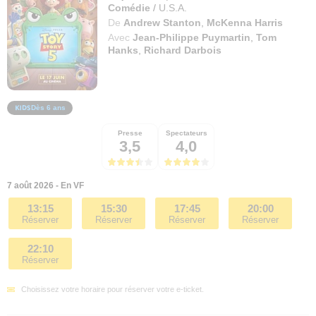
Comédie
/
U.S.A.
De
Andrew Stanton
,
McKenna Harris
Avec
Jean-Philippe Puymartin
,
Tom
Hanks
,
Richard Darbois
Dès 6 ans
Presse
Spectateurs
3,5
4,0
7 août 2026 - En VF
13:15
15:30
17:45
20:00
Réserver
Réserver
Réserver
Réserver
22:10
Réserver
Choisissez votre horaire pour réserver votre e-ticket.