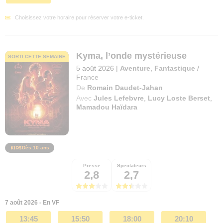
Choisissez votre horaire pour réserver votre e-ticket.
Kyma, l’onde mystérieuse
SORTI CETTE SEMAINE
5 août 2026
|
Aventure
,
Fantastique
/
France
De
Romain Daudet-Jahan
Avec
Jules Lefebvre
,
Lucy Loste Berset
,
Mamadou Haïdara
Dès 10 ans
Presse
Spectateurs
2,8
2,7
7 août 2026 - En VF
13:45
15:50
18:00
20:10