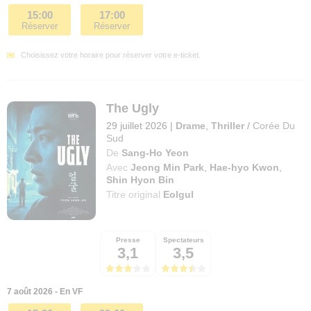
15:00
17:00
Réserver
Réserver
Choisissez votre horaire pour réserver votre e-ticket.
The Ugly
29 juillet 2026
|
Drame
,
Thriller
/
Corée Du
Sud
De
Sang-Ho Yeon
Avec
Jeong Min Park
,
Hae-hyo Kwon
,
Shin Hyon Bin
Titre original
Eolgul
Presse
Spectateurs
3,1
3,5
7 août 2026 - En VF