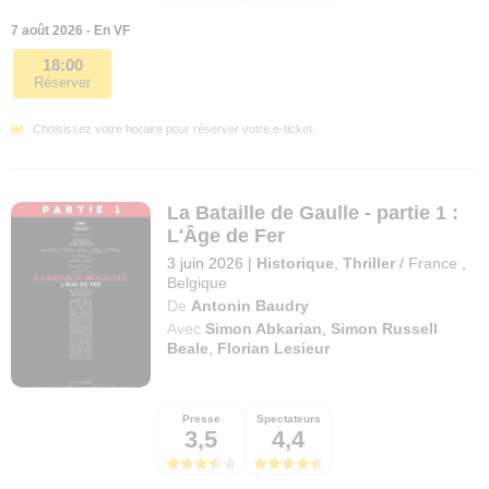
7 août 2026 - En VF
18:00
Réserver
Choisissez votre horaire pour réserver votre e-ticket.
La Bataille de Gaulle - partie 1 :
L'Âge de Fer
3 juin 2026
|
Historique
,
Thriller
/
France
,
Belgique
De
Antonin Baudry
Avec
Simon Abkarian
,
Simon Russell
Beale
,
Florian Lesieur
Presse
Spectateurs
3,5
4,4