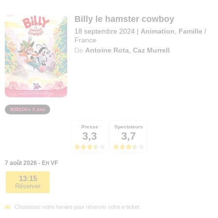
Billy le hamster cowboy
18 septembre 2024
|
Animation
,
Famille
/
France
De
Antoine Rota
,
Caz Murrell
Dès 3 ans
Presse
Spectateurs
3,3
3,7
7 août 2026 - En VF
13:15
Réserver
Choisissez votre horaire pour réserver votre e-ticket.