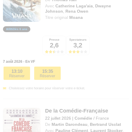
Avec
Catherine Laga'aia
,
Dwayne
Johnson
,
Rena Owen
Titre original
Moana
Dès 6 ans
Presse
Spectateurs
2,6
3,2
7 août 2026 - En VF
13:10
15:35
Réserver
Réserver
Choisissez votre horaire pour réserver votre e-ticket.
De la Comédie-Française
22 juillet 2026
|
Comédie
/
France
De
Martin Darondeau
,
Bertrand Usclat
Avec
Pauline Clément
,
Laurent Stocker
,