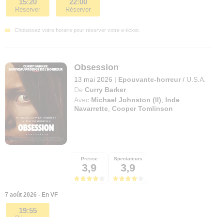
15:20
22:00
Réserver
Réserver
Choisissez votre horaire pour réserver votre e-ticket.
Obsession
13 mai 2026
|
Epouvante-horreur
/
U.S.A.
De
Curry Barker
Avec
Michael Johnston (II)
,
Inde
Navarrette
,
Cooper Tomlinson
Presse
Spectateurs
3,9
3,9
7 août 2026 - En VF
19:55