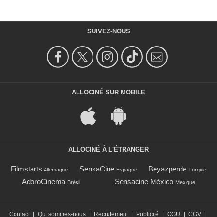
SUIVEZ-NOUS
ALLOCINÉ SUR MOBILE
ALLOCINÉ À L'ÉTRANGER
Filmstarts
SensaCine
Beyazperde
Allemagne
Espagne
Turquie
AdoroCinema
Sensacine México
Brésil
Mexique
Contact
|
Qui sommes-nous
|
Recrutement
|
Publicité
|
CGU
|
CGV
|