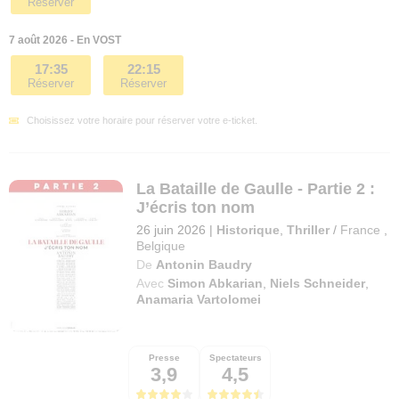
Réserver
7 août 2026 - En VOST
17:35
22:15
Réserver
Réserver
Choisissez votre horaire pour réserver votre e-ticket.
La Bataille de Gaulle - Partie 2 :
J’écris ton nom
26 juin 2026
|
Historique
,
Thriller
/
France
,
Belgique
De
Antonin Baudry
Avec
Simon Abkarian
,
Niels Schneider
,
Anamaria Vartolomei
Presse
Spectateurs
3,9
4,5