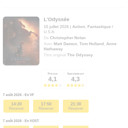
L'Odyssée
15 juillet 2026
|
Action
,
Fantastique
/
U.S.A.
De
Christopher Nolan
Avec
Matt Damon
,
Tom Holland
,
Anne
Hathaway
Titre original
The Odyssey
Presse
Spectateurs
4,1
4,3
7 août 2026 - En VF
14:20
17:50
21:30
Réserver
Réserver
Réserver
7 août 2026 - En VOST