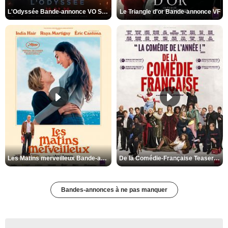
L'Odyssée Bande-annonce VO STFR
Le Triangle d'or Bande-annonce VF
Les Matins merveilleux Bande-annonce VF
De la Comédie-Française Teaser VF
Bandes-annonces à ne pas manquer