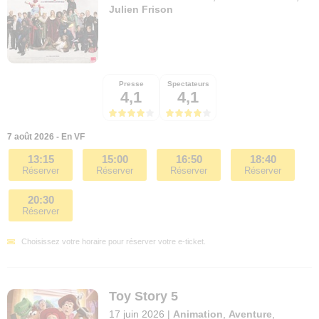
Julien Frison
Presse
Spectateurs
4,1
4,1
7 août 2026 - En VF
13:15
15:00
16:50
18:40
Réserver
Réserver
Réserver
Réserver
20:30
Réserver
Choisissez votre horaire pour réserver votre e-ticket.
Toy Story 5
17 juin 2026
|
Animation
,
Aventure
,