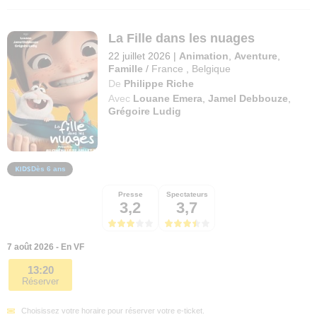
La Fille dans les nuages
22 juillet 2026
|
Animation
,
Aventure
,
Famille
/
France
,
Belgique
De
Philippe Riche
Avec
Louane Emera
,
Jamel Debbouze
,
Grégoire Ludig
Dès 6 ans
Presse
Spectateurs
3,2
3,7
7 août 2026 - En VF
13:20
Réserver
Choisissez votre horaire pour réserver votre e-ticket.