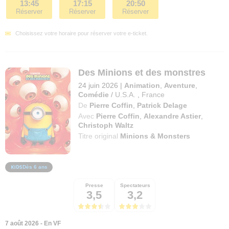
13:45
17:15
20:50
Réserver
Réserver
Réserver
Choisissez votre horaire pour réserver votre e-ticket.
Des Minions et des monstres
24 juin 2026
|
Animation
,
Aventure
,
Comédie
/
U.S.A.
,
France
De
Pierre Coffin
,
Patrick Delage
Avec
Pierre Coffin
,
Alexandre Astier
,
Christoph Waltz
Titre original
Minions & Monsters
Dès 6 ans
Presse
Spectateurs
3,5
3,2
7 août 2026 - En VF