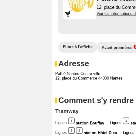
12, place du Comm
Voir les informations d
Films à l'affiche
Avant-premières
Adresse
Pathé Nantes Centre ville
12, place du Commerce 44000 Nantes
Comment s'y rendre
Tramway
1
3
Lignes
Lignes
station Bouffay
st
2
3
Lignes
Lignes
station Hôtel Dieu