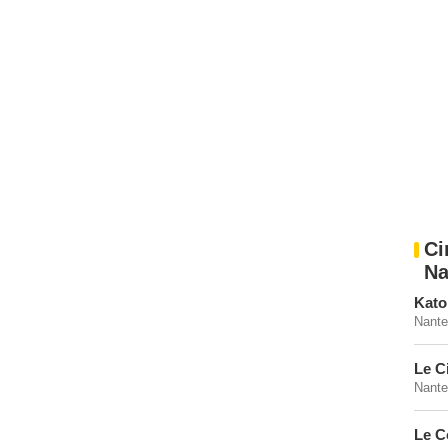
Ci
Na
Kato
Nante
Le C
Nante
Le C