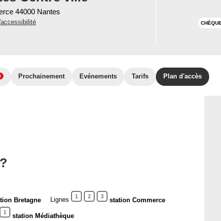
erce 44000 Nantes
'accessibilité
CHÈQUE
Prochainement
Evénements
Tarifs
Plan d'accès
5
 ?
1
2
3
Lignes
ation Bretagne
station Commerce
1
station Médiathèque