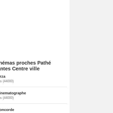
némas proches Pathé
ntes Centre ville
rza
s (44000)
inematographe
s (44000)
oncorde