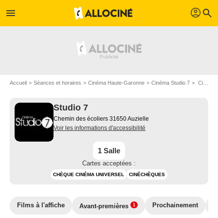
profil
menu
search
Accueil
Séances et horaires
Cinéma Haute-Garonne
Cinéma Studio 7
Cinéma Studio 7: plan d'accès
Studio 7
Chemin des écoliers 31650 Auzielle
Voir les informations d'accessibilité
1 Salle
Cartes acceptées :
CHÈQUE CINÉMA UNIVERSEL
CINÉCHÈQUES
Films à l'affiche
Prochainement
T
Avant-premières
1