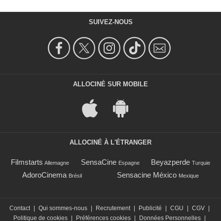
SUIVEZ-NOUS
ALLOCINÉ SUR MOBILE
ALLOCINÉ À L'ÉTRANGER
Filmstarts
SensaCine
Beyazperde
Allemagne
Espagne
Turquie
AdoroCinema
Sensacine México
Brésil
Mexique
Contact
|
Qui sommes-nous
|
Recrutement
|
Publicité
|
CGU
|
CGV
|
Politique de cookies
|
Préférences cookies
|
Données Personnelles
|