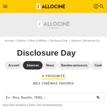
profil
menu
search
Accueil
Cinéma
Films à l'affiche
Disclosure Day
Séances "Disclosure Day" Paris
Disclosure Day
Accueil
Séances
News
Bandes-annonces
Casting
À PROXIMITÉ
MES CINÉMAS FAVORIS
Vous êtes localisé à Paris 14e arrondissement