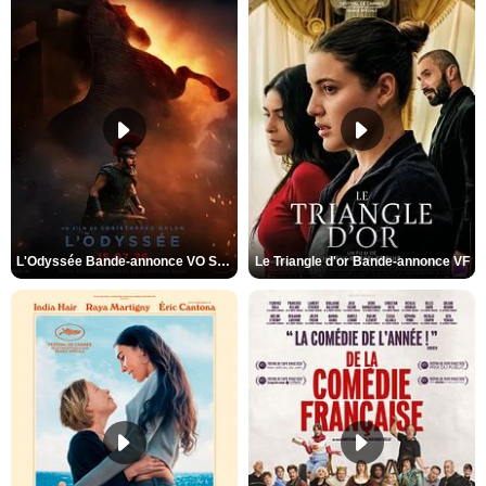
L'Odyssée Bande-annonce VO STFR
Le Triangle d'or Bande-annonce VF