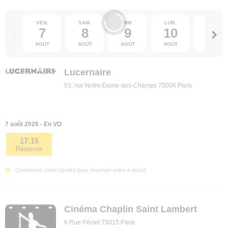
VEN.
SAM.
DIM.
LUN.
MAR.
7
8
9
10
11
AOÛT
AOÛT
AOÛT
AOÛT
AOÛT
Lucernaire
53, rue Notre-Dame-des-Champs 75006 Paris
7 août 2026 - En VO
17:15
Réserver
Choisissez votre horaire pour réserver votre e-ticket.
Cinéma Chaplin Saint Lambert
6 Rue Péclet 75015 Paris