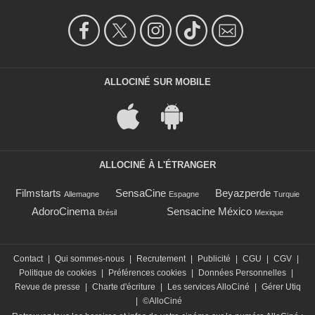
ALLOCINÉ SUR MOBILE
ALLOCINÉ À L'ÉTRANGER
Filmstarts
SensaCine
Beyazperde
Allemagne
Espagne
Turquie
AdoroCinema
Sensacine México
Brésil
Mexique
Contact
|
Qui sommes-nous
|
Recrutement
|
Publicité
|
CGU
|
CGV
|
Politique de cookies
|
Préférences cookies
|
Données Personnelles
|
Revue de presse
|
Charte d'écriture
|
Les services AlloCiné
|
Gérer Utiq
|
©AlloCiné