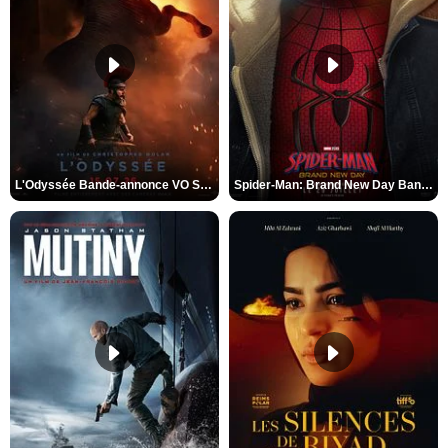
L'Odyssée Bande-annonce VO STFR
Spider-Man: Brand New Day Bande-annonce VO STFR