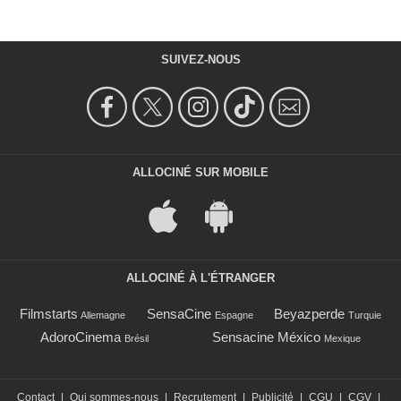
SUIVEZ-NOUS
ALLOCINÉ SUR MOBILE
ALLOCINÉ À L'ÉTRANGER
Filmstarts
SensaCine
Beyazperde
Allemagne
Espagne
Turquie
AdoroCinema
Sensacine México
Brésil
Mexique
Contact
|
Qui sommes-nous
|
Recrutement
|
Publicité
|
CGU
|
CGV
|