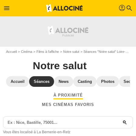
profil
menu
search
Accueil
Cinéma
Films à l'affiche
Notre salut
Séances "Notre salut" Loire-Atlantique
Notre salut
Accueil
Séances
News
Casting
Photos
Secret
À PROXIMITÉ
MES CINÉMAS FAVORIS
Vous êtes localisé à La Bernerie-en-Retz