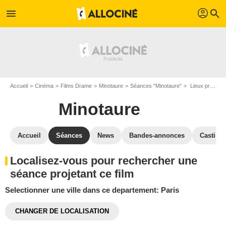
profil
menu
search
Accueil
Cinéma
Films Drame
Minotaure
Séances "Minotaure"
Lieux projetant le film Minotaure: Paris
Minotaure
Accueil
Séances
News
Bandes-annonces
Casting
Localisez-vous pour rechercher une
séance projetant ce film
Selectionner une ville dans ce departement: Paris
CHANGER DE LOCALISATION