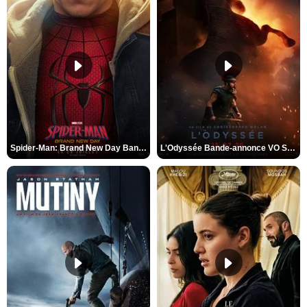
Spider-Man: Brand New Day Bande-annonce VO STFR
L'Odyssée Bande-annonce VO STFR